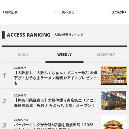
前の記事
一覧へ戻る
次の記事
ACCESS RANKING
人気の情報ランキング
DAILY
WEEKLY
MONTHLY
2026/8/4
【大阪府】「大阪ふくちぁん」メニュー改訂＆値
下げ！お子さまラーメン無料やアイスプレゼント
も
2026/8/5
【神奈川県鎌倉市】大船仲通り商店街エリアに、
海鮮居酒屋「魚貝 とろぼっち 大船」オープン！
2026/7/30
バーガーキングが合計6店舗を新規出店！2028