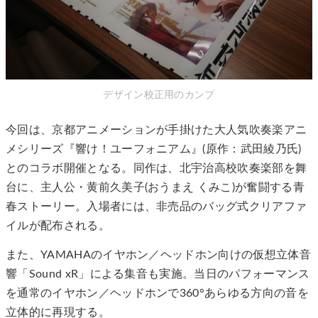
デザイン校正用のカンプ
今回は、京都アニメーションが手掛けた大人気吹奏楽アニ
メシリーズ『響け！ユーフォニアム』(原作：武田綾乃氏)
とのコラボ開催となる。同作は、北宇治高校吹奏楽部を舞
台に、主人公・黄前久美子(おうまえ くみこ)が奮闘する青
春ストーリー。入場者には、非売品のバッグ式クリアファ
イルが配布される。
また、YAMAHAのイヤホン／ヘッドホン向けの仮想立体音
響「Sound xR」による集音も実施。当日のパフォーマンス
を通常のイヤホン／ヘッドホンで360°あらゆる方向の音を
立体的に再現する。