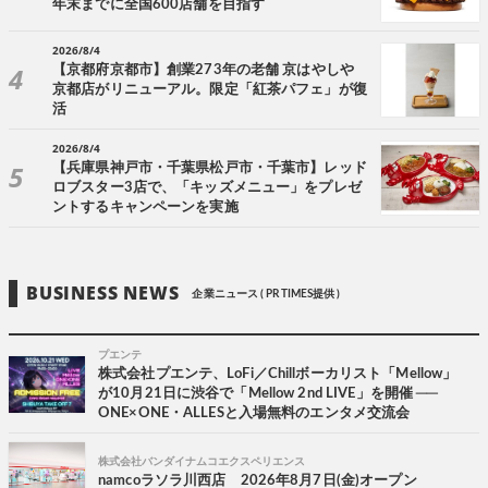
年末までに全国600店舗を目指す
2026/8/4
【京都府京都市】創業273年の老舗 京はやしや
京都店がリニューアル。限定「紅茶パフェ」が復
活
2026/8/4
【兵庫県神戸市・千葉県松戸市・千葉市】レッド
ロブスター3店で、「キッズメニュー」をプレゼ
ントするキャンペーンを実施
BUSINESS NEWS
企業ニュース ( PR TIMES提供 )
プエンテ
株式会社プエンテ、LoFi／Chillボーカリスト「Mellow」
が10月21日に渋谷で「Mellow 2nd LIVE」を開催 ──
ONE×ONE・ALLESと入場無料のエンタメ交流会
株式会社バンダイナムコエクスペリエンス
namcoラソラ川西店 2026年8月7日(金)オープン