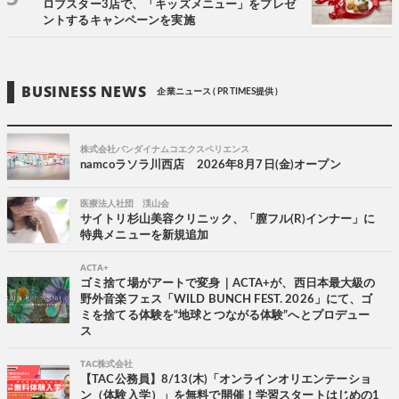
ロブスター3店で、「キッズメニュー」をプレゼ
ントするキャンペーンを実施
BUSINESS NEWS
企業ニュース ( PR TIMES提供 )
株式会社バンダイナムコエクスペリエンス
namcoラソラ川西店 2026年8月7日(金)オープン
医療法人社団 渓山会
サイトリ杉山美容クリニック、「膣フル(R)インナー」に
特典メニューを新規追加
ACTA+
ゴミ捨て場がアートで変身｜ACTA+が、西日本最大級の
野外音楽フェス「WILD BUNCH FEST. 2026」にて、ゴ
ミを捨てる体験を“地球とつながる体験”へとプロデュー
ス
TAC株式会社
【TAC公務員】8/13(木)「オンラインオリエンテーショ
ン（体験入学）」を無料で開催！学習スタートはじめの1