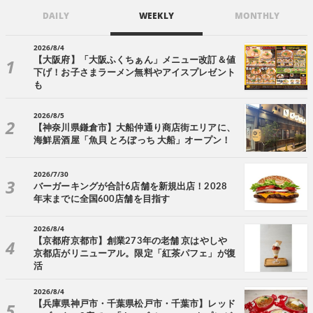
DAILY
WEEKLY
MONTHLY
2026/8/4
【大阪府】「大阪ふくちぁん」メニュー改訂＆値
下げ！お子さまラーメン無料やアイスプレゼント
も
2026/8/5
【神奈川県鎌倉市】大船仲通り商店街エリアに、
海鮮居酒屋「魚貝 とろぼっち 大船」オープン！
2026/7/30
バーガーキングが合計6店舗を新規出店！2028
年末までに全国600店舗を目指す
2026/8/4
【京都府京都市】創業273年の老舗 京はやしや
京都店がリニューアル。限定「紅茶パフェ」が復
活
2026/8/4
【兵庫県神戸市・千葉県松戸市・千葉市】レッド