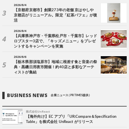
2026/8/4
【京都府京都市】創業273年の老舗 京はやしや
京都店がリニューアル。限定「紅茶パフェ」が復
活
2026/8/4
【兵庫県神戸市・千葉県松戸市・千葉市】レッド
ロブスター3店で、「キッズメニュー」をプレゼ
ントするキャンペーンを実施
2026/8/6
【栃木県那須塩原市】地域に根差す食と音楽の祭
典・黒磯日用夜市開催！約40店と多彩なアーテ
ィストが集結
BUSINESS NEWS
企業ニュース ( PR TIMES提供 )
株式会社UnReact
【海外向け】EC アプリ「UR:Compare＆Specification
Table」を株式会社 UnReact がリリース