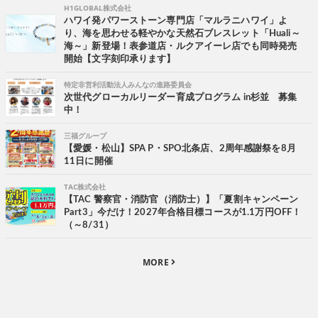
H1GLOBAL株式会社
ハワイ発パワーストーン専門店「マルラニハワイ」よ
り、海を思わせる軽やかな天然石ブレスレット「Huali～
海～」新登場！表参道店・ルクアイーレ店でも同時発売
開始【文字刻印承ります】
特定非営利活動法人みんなの進路委員会
次世代グローカルリーダー育成プログラム in杉並 募集
中！
三福グループ
【愛媛・松山】SPA P・SPO北条店、2周年感謝祭を8月
11日に開催
TAC株式会社
【TAC 警察官・消防官（消防士）】「夏割キャンペーン
Part3」今だけ！2027年合格目標コースが1.1万円OFF！
（～8/31）
MORE