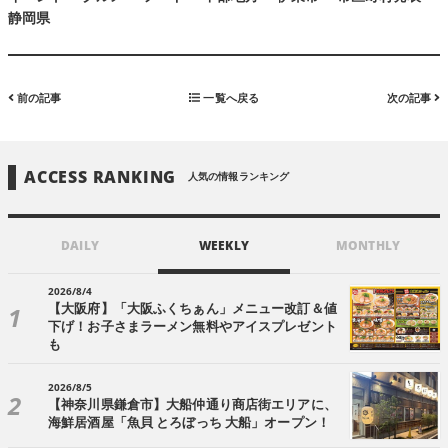
静岡県
前の記事
一覧へ戻る
次の記事
ACCESS RANKING
人気の情報ランキング
DAILY
WEEKLY
MONTHLY
2026/8/4
【大阪府】「大阪ふくちぁん」メニュー改訂＆値
下げ！お子さまラーメン無料やアイスプレゼント
も
2026/8/5
【神奈川県鎌倉市】大船仲通り商店街エリアに、
海鮮居酒屋「魚貝 とろぼっち 大船」オープン！