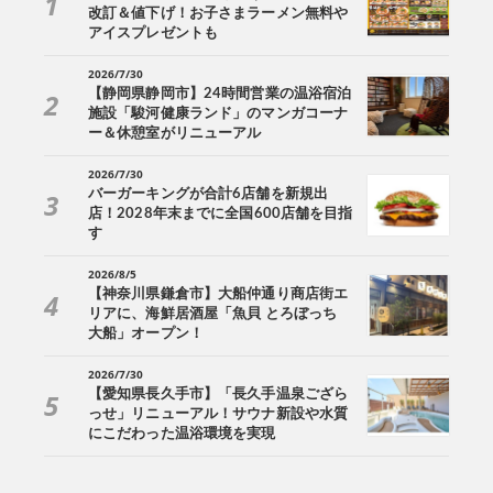
改訂＆値下げ！お子さまラーメン無料や
アイスプレゼントも
2026/7/30
【静岡県静岡市】24時間営業の温浴宿泊
施設「駿河健康ランド」のマンガコーナ
ー＆休憩室がリニューアル
2026/7/30
バーガーキングが合計6店舗を新規出
店！2028年末までに全国600店舗を目指
す
2026/8/5
【神奈川県鎌倉市】大船仲通り商店街エ
リアに、海鮮居酒屋「魚貝 とろぼっち
大船」オープン！
2026/7/30
【愛知県長久手市】「長久手温泉ござら
っせ」リニューアル！サウナ新設や水質
にこだわった温浴環境を実現