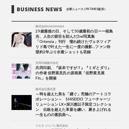
BUSINESS NEWS
企業ニュース ( PR TIMES提供 )
株式会社KADOKAWA
29歳最後の日、そして30歳最初の日ーー椛島
光、人生の節目を刻んだ2nd写真集
「Ortensia」刊行 憧れ続けたヴェネツィア
リド島で叶えた一生に一度の撮影…ファン待
望約2年ぶり水着ショットも収録
共同印刷株式会社
共同印刷、『坂本ですが？』『ミギとダリ』
の作者 佐野菜見氏の原画展「佐野菜見展
Fin.」を開催
株式会社資生堂
～時を超えた美を「継ぐ」究極のアートコラ
ボレーション～ SHISEIDO フューチャーソ
リューション LX×深川惠以子限定コレクショ
ン 伝統を超えた革新を纏い、磨き上げれる
一生ものの素肌美へ。
フルラ ジャパン株式会社