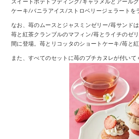
スイートポテトプディング/キャラメルとアール
ケーキ/バニラアイス/ストロベリージェラートを
なお、苺のムースとジャスミンゼリー/苺サンドは、実
苺と紅茶クランブルのマフィン/苺とライチのゼリーは
間に登場。苺とリコッタのショートケーキ/苺と紅
また、すべてのセットに苺のプチカヌレが付いて