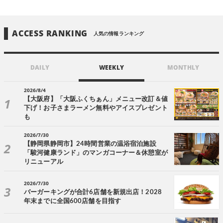
ACCESS RANKING
人気の情報ランキング
DAILY
WEEKLY
MONTHLY
2026/8/4
【大阪府】「大阪ふくちぁん」メニュー改訂＆値
下げ！お子さまラーメン無料やアイスプレゼント
も
2026/7/30
【静岡県静岡市】24時間営業の温浴宿泊施設
「駿河健康ランド」のマンガコーナー＆休憩室が
リニューアル
2026/7/30
バーガーキングが合計6店舗を新規出店！2028
年末までに全国600店舗を目指す