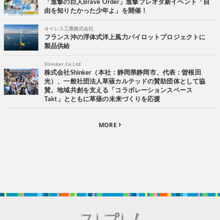
「進撃の巨人Brave Order」進撃ブレオダ新イベント「自
由を知りたかった少年よ」を開催！
オイレス工業株式会社
フランス沖の浮体式洋上風力パイロットプロジェクトに
製品供給
Shinker.Co.Ltd
株式会社Shinker（本社：静岡県静岡市、代表：曽根田
光）、一般社団法人草薙カルテッドの賛助団体として協
賛。地域共創を支える「コラボレーションスペース
Takt」とともに草薙の未来づくりを応援
MORE