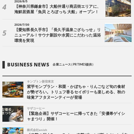
2026/8/5
【神奈川県鎌倉市】大船仲通り商店街エリアに、
海鮮居酒屋「魚貝 とろぼっち 大船」オープン！
2026/7/30
【愛知県長久手市】「長久手温泉ござらっせ」リ
ニューアル！サウナ新設や水質にこだわった温浴
環境を実現
BUSINESS NEWS
企業ニュース ( PR TIMES提供 )
キンプトン新宿東京
紫芋モンブラン・和栗・かぼちゃ・りんごなど旬の食材
が勢ぞろい。トリュフ香るセイボリーも楽しめる、秋の
味覚アフタヌーンティーが登場
サザコーヒー
【緊急企画】サザコーヒーに帰ってきた「安優希ゲイシ
ャまつり」開催！
株式会社enish