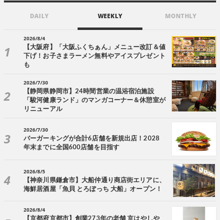
DAILY
WEEKLY
MONTHLY
2026/8/4
【大阪府】「大阪ふくちぁん」メニュー改訂＆値
下げ！お子さまラーメン無料やアイスプレゼント
も
2026/7/30
【静岡県静岡市】24時間営業の温浴宿泊施設
「駿河健康ランド」のマンガコーナー＆休憩室が
リニューアル
2026/7/30
バーガーキングが合計6店舗を新規出店！2028
年末までに全国600店舗を目指す
2026/8/5
【神奈川県鎌倉市】大船仲通り商店街エリアに、
海鮮居酒屋「魚貝 とろぼっち 大船」オープン！
2026/8/4
【京都府京都市】創業273年の老舗 京はやしや