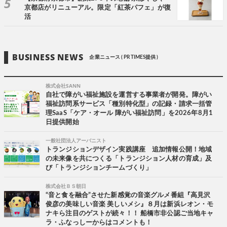
京都店がリニューアル。限定「紅茶パフェ」が復
活
BUSINESS NEWS
企業ニュース ( PR TIMES提供 )
株式会社SANN
自社で障がい福祉施設を運営する事業者が開発。障がい
福祉訪問系サービス「種別特化型」の記録・請求一括管
理SaaS「ケア・オール 障がい福祉訪問」を2026年8月1
日提供開始
一般社団法人アーバニスト
トランジションデザイン実践講座 追加情報公開！地域
の未来像を共につくる「トランジション人材の育成」及
び「トランジションチームづくり」
株式会社ＢＳ朝日
“音と食を融合”させた新感覚の音楽グルメ番組『高見沢
俊彦の美味しい音楽 美しいメシ』８月は新浜レオン・モ
ナキら注目のゲストが続々！！ 船橋市非公認ご当地キャ
ラ・ふなっしーからはコメントも！