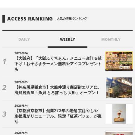
ACCESS RANKING
人気の情報ランキング
DAILY
WEEKLY
MONTHLY
2026/8/4
【大阪府】「大阪ふくちぁん」メニュー改訂＆値
下げ！お子さまラーメン無料やアイスプレゼント
も
2026/8/5
【神奈川県鎌倉市】大船仲通り商店街エリアに、
海鮮居酒屋「魚貝 とろぼっち 大船」オープン！
2026/8/4
【京都府京都市】創業273年の老舗 京はやしや
京都店がリニューアル。限定「紅茶パフェ」が復
活
2026/8/4