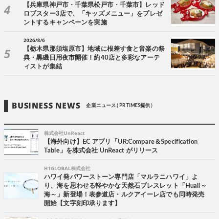
【兵庫県神戸市・千葉県松戸市・千葉市】レッド
ロブスター3店で、「キッズメニュー」をプレゼ
ントするキャンペーンを実施
2026/8/6
【栃木県那須塩原市】地域に根差す食と音楽の祭
典・黒磯日用夜市開催！約40店と多彩なアーテ
ィストが集結
BUSINESS NEWS
企業ニュース ( PR TIMES提供 )
株式会社UnReact
【海外向け】EC アプリ「UR:Compare＆Specification
Table」を株式会社 UnReact がリリース
H1GLOBAL株式会社
ハワイ発パワーストーン専門店「マルラニハワイ」よ
り、海を思わせる軽やかな天然石ブレスレット「Huali～
海～」新登場！表参道店・ルクアイーレ店でも同時発売
開始【文字刻印承ります】