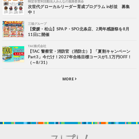
特定非営利活動法人みんなの進路委員会
次世代グローカルリーダー育成プログラム in杉並 募集
中！
三福グループ
【愛媛・松山】SPA P・SPO北条店、2周年感謝祭を8月
11日に開催
TAC株式会社
【TAC 警察官・消防官（消防士）】「夏割キャンペーン
Part3」今だけ！2027年合格目標コースが1.1万円OFF！
（～8/31）
MORE