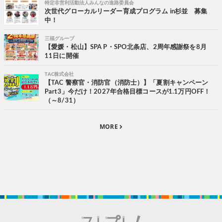
特定非営利活動法人みんなの進路委員会
次世代グローカルリーダー育成プログラム in杉並 募集
中！
三福グループ
【愛媛・松山】SPA P・SPO北条店、2周年感謝祭を8月
11日に開催
TAC株式会社
【TAC 警察官・消防官（消防士）】「夏割キャンペーン
Part3」今だけ！2027年合格目標コースが1.1万円OFF！
（～8/31）
MORE