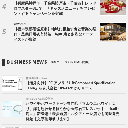
【兵庫県神戸市・千葉県松戸市・千葉市】レッド
ロブスター3店で、「キッズメニュー」をプレゼ
ントするキャンペーンを実施
2026/8/6
【栃木県那須塩原市】地域に根差す食と音楽の祭
典・黒磯日用夜市開催！約40店と多彩なアーテ
ィストが集結
BUSINESS NEWS
企業ニュース ( PR TIMES提供 )
株式会社UnReact
【海外向け】EC アプリ「UR:Compare＆Specification
Table」を株式会社 UnReact がリリース
H1GLOBAL株式会社
ハワイ発パワーストーン専門店「マルラニハワイ」よ
り、海を思わせる軽やかな天然石ブレスレット「Huali～
海～」新登場！表参道店・ルクアイーレ店でも同時発売
開始【文字刻印承ります】