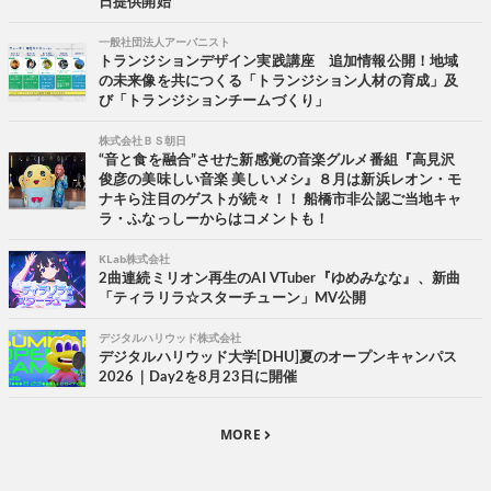
日提供開始
一般社団法人アーバニスト
トランジションデザイン実践講座 追加情報公開！地域
の未来像を共につくる「トランジション人材の育成」及
び「トランジションチームづくり」
株式会社ＢＳ朝日
“音と食を融合”させた新感覚の音楽グルメ番組『高見沢
俊彦の美味しい音楽 美しいメシ』８月は新浜レオン・モ
ナキら注目のゲストが続々！！ 船橋市非公認ご当地キャ
ラ・ふなっしーからはコメントも！
KLab株式会社
2曲連続ミリオン再生のAI VTuber『ゆめみなな』、新曲
「ティラリラ☆スターチューン」MV公開
デジタルハリウッド株式会社
デジタルハリウッド大学[DHU]夏のオープンキャンパス
2026｜Day2を8月23日に開催
MORE