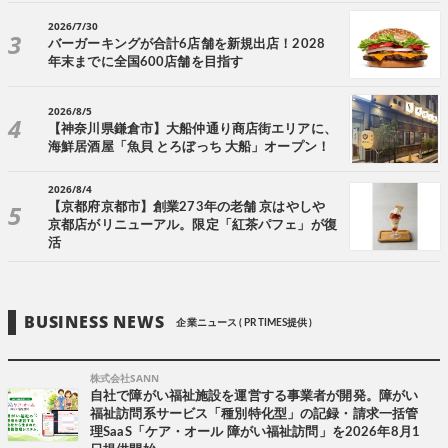
2026/7/30
バーガーキングが合計6店舗を新規出店！2028
年末までに全国600店舗を目指す
2026/8/5
【神奈川県鎌倉市】大船仲通り商店街エリアに、
海鮮居酒屋「魚貝 とろぼっち 大船」オープン！
2026/8/4
【京都府京都市】創業273年の老舗 京はやしや
京都店がリニューアル。限定「紅茶パフェ」が復
活
BUSINESS NEWS
企業ニュース ( PR TIMES提供 )
株式会社SANN
自社で障がい福祉施設を運営する事業者が開発。障がい
福祉訪問系サービス「種別特化型」の記録・請求一括管
理SaaS「ケア・オール 障がい福祉訪問」を2026年8月1