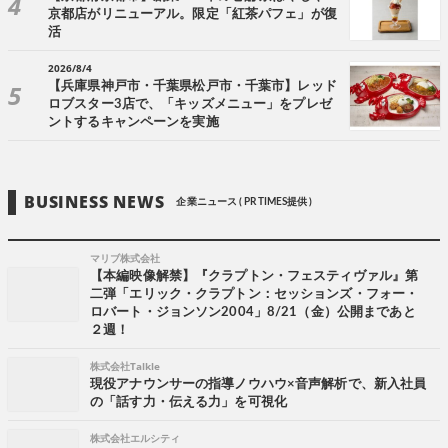
京都店がリニューアル。限定「紅茶パフェ」が復
活
2026/8/4
【兵庫県神戸市・千葉県松戸市・千葉市】レッド
ロブスター3店で、「キッズメニュー」をプレゼ
ントするキャンペーンを実施
BUSINESS NEWS
企業ニュース ( PR TIMES提供 )
マリブ株式会社
【本編映像解禁】『クラプトン・フェスティヴァル』第
二弾「エリック・クラプトン：セッションズ・フォー・
ロバート・ジョンソン2004」8/21（金）公開まであと
２週！
株式会社Talkle
現役アナウンサーの指導ノウハウ×音声解析で、新入社員
の「話す力・伝える力」を可視化
株式会社エルシティ