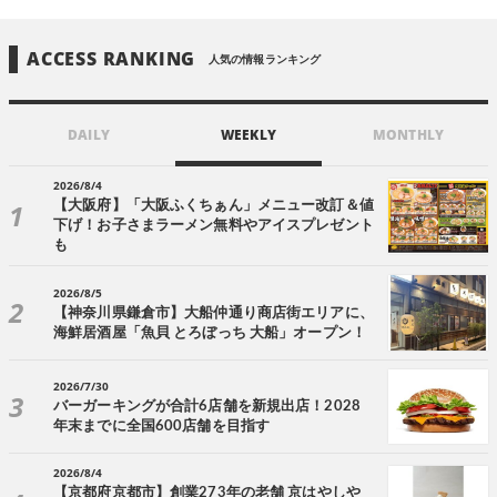
ACCESS RANKING
人気の情報ランキング
DAILY
WEEKLY
MONTHLY
2026/8/4
【大阪府】「大阪ふくちぁん」メニュー改訂＆値
下げ！お子さまラーメン無料やアイスプレゼント
も
2026/8/5
【神奈川県鎌倉市】大船仲通り商店街エリアに、
海鮮居酒屋「魚貝 とろぼっち 大船」オープン！
2026/7/30
バーガーキングが合計6店舗を新規出店！2028
年末までに全国600店舗を目指す
2026/8/4
【京都府京都市】創業273年の老舗 京はやしや