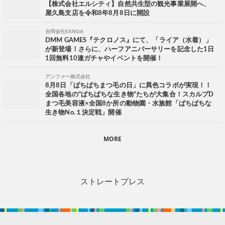
【株式会社エルシティ】自然共生型の観光事業展開へ、
屋久島支店を令和8年8月8日に開設
合同会社EXNOA
DMM GAMES『テクロノス』にて、「ライア（水着）」
が新登場！さらに、ハーフアニバーサリーを記念した1日
1回無料10連ガチャやイベントを開催！
アンファー株式会社
8月8日「ぱちぱちまつ毛の日」に異色コラボが実現！！
全国各地の"ぱちぱちな生き物"たちが大集合！スカルプD
まつ毛美容液×全国8か所の動物園・水族館「ぱちぱちな
生き物No.１決定戦」開催
MORE
ストレートプレス