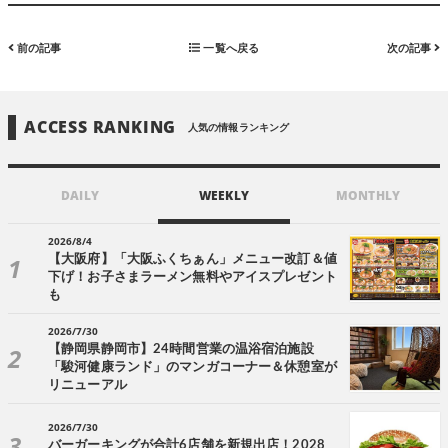
前の記事
一覧へ戻る
次の記事
ACCESS RANKING
人気の情報ランキング
DAILY
WEEKLY
MONTHLY
2026/8/4
【大阪府】「大阪ふくちぁん」メニュー改訂＆値
下げ！お子さまラーメン無料やアイスプレゼント
も
2026/7/30
【静岡県静岡市】24時間営業の温浴宿泊施設
「駿河健康ランド」のマンガコーナー＆休憩室が
リニューアル
2026/7/30
バーガーキングが合計6店舗を新規出店！2028