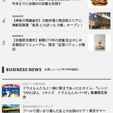
年末までに全国600店舗を目指す
2026/8/5
【神奈川県鎌倉市】大船仲通り商店街エリアに、
海鮮居酒屋「魚貝 とろぼっち 大船」オープン！
2026/8/4
【京都府京都市】創業273年の老舗 京はやしや
京都店がリニューアル。限定「紅茶パフェ」が復
活
BUSINESS NEWS
企業ニュース ( PR TIMES提供 )
白元アース株式会社
ドラえもんたちと一緒に朝まであったかタイム♪『レンジ
でゆたぽん Lサイズ ドラえもんカバー付』数量限定発
売
株式会社東京サマーランド
プールで思いきり遊んだあとのお肌のケア！東京サマー