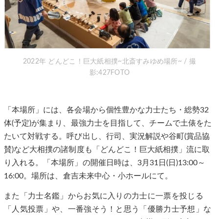
2022年 どんどこ！巨大紙相撲~北斎すみゆめ場所~ / 撮
影:427FOTO
「本場所」には、各会場から個性豊かな力士たち・総勢32
体(予定)が集まり、最強力士を目指して、チームで土俵をた
たいて対戦する。呼び出し、行司、実況解説や谷町(賞品協
賛)など大相撲の諸制度も「どんどこ！巨大紙相撲」流に取
り入れる。「本場所」の開催日時は、3月31日(日)13:00～
16:00。場所は、倉吉未来中心・小ホールにて。
また「力士名鑑」からお気に入りの力士に一票を投じる
「人気投票」や、一番強そう！と思う「優勝力士予想」な