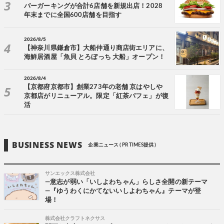
バーガーキングが合計6店舗を新規出店！2028
年末までに全国600店舗を目指す
2026/8/5
【神奈川県鎌倉市】大船仲通り商店街エリアに、
海鮮居酒屋「魚貝 とろぼっち 大船」オープン！
2026/8/4
【京都府京都市】創業273年の老舗 京はやしや
京都店がリニューアル。限定「紅茶パフェ」が復
活
BUSINESS NEWS
企業ニュース ( PR TIMES提供 )
サンエックス株式会社
―意志が弱い「いしよわちゃん」らしさ全開の新テーマ
―『ゆうわくにかてないいしよわちゃん』テーマが登
場！
株式会社クラフトネクサス