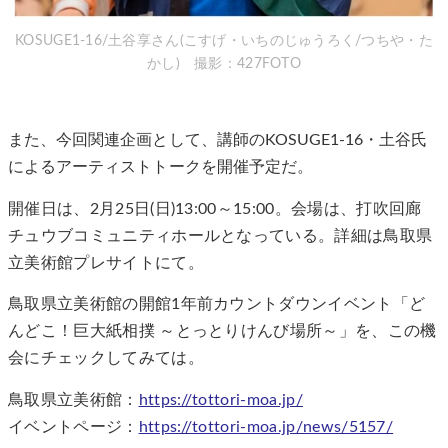
KOSUGE1-16/土谷享さん(こすげ・いちのじゅうろく/つちや・た
かし) 撮影：427FOTO
また、今回関連企画として、講師のKOSUGE1‐16・土谷氏
によるアーティストトークを開催予定だ。
開催日は、2月25日(日)13:00～15:00。会場は、打吹回廊
チュウブコミュニティホールとなっている。詳細は鳥取県
立美術館プレサイトにて。
鳥取県立美術館の開館1年前カウントダウンイベント「ど
んどこ！巨大紙相撲 ～とっとりけんび場所～」を、この機
会にチェックしてみては。
鳥取県立美術館：
https://tottori-moa.jp/
イベントページ：
https://tottori-moa.jp/news/5157/