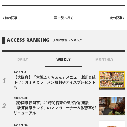
前の記事
一覧へ戻る
次の記事
ACCESS RANKING
人気の情報ランキング
DAILY
WEEKLY
MONTHLY
2026/8/4
【大阪府】「大阪ふくちぁん」メニュー改訂＆値
下げ！お子さまラーメン無料やアイスプレゼント
も
2026/7/30
【静岡県静岡市】24時間営業の温浴宿泊施設
「駿河健康ランド」のマンガコーナー＆休憩室が
リニューアル
2026/7/30