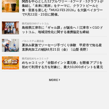
関西を中心とした12ブルワリー・6フード・3クラフトが
集結し「未来に乾杯」をテーマに、クラフトビールと
食・音楽を楽しむ『MUGI FES 2026』を大阪ベイタワー
で9月22日・23日に開催。
株式会社CGOドットコム
島根県江津市に「ギャル課」が誕生へ！江津市 × CGOド
ットコム、地域活性化に関する連携協定を締結
パルシステム連合会
夏休み家族でソーセージ手づくり体験 甲府市で知る産
直豚肉加工の秘訣8月21日（金）〔山梨 長野〕
株式会社めちゃコミック
めちゃコミック「全額ポイント還元祭」を開催 アプリを
初めて利用する方を対象に、最大10,000ポイントを還元
MORE