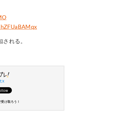
UMO
te/hZFUaBAMqx
知される。
 X
で受け取ろう！