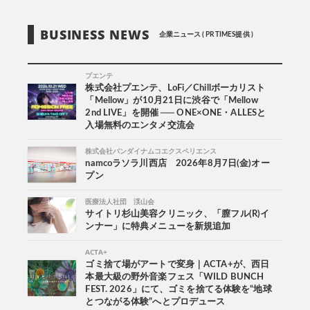
BUSINESS NEWS
企業ニュース ( PR TIMES提供 )
プエンテ
株式会社プエンテ、LoFi／Chillボーカリスト
「Mellow」が10月21日に渋谷で「Mellow
2nd LIVE」を開催 ── ONE×ONE・ALLESと
入場無料のエンタメ交流会
株式会社バンダイナムコエクスペリエンス
namcoラソラ川西店 2026年8月7日(金)オー
プン
医療法人社団 渓山会
サイトリ杉山美容クリニック、「膣フル(R)イ
ンナー」に特典メニューを新規追加
ACTA+
ゴミ捨て場がアートで変身｜ACTA+が、西日
本最大級の野外音楽フェス「WILD BUNCH
FEST. 2026」にて、ゴミを捨てる体験を“地球
とつながる体験”へとプロデュース