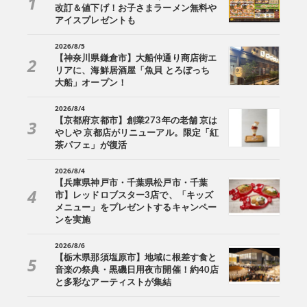
改訂＆値下げ！お子さまラーメン無料や
アイスプレゼントも
2026/8/5
【神奈川県鎌倉市】大船仲通り商店街エ
リアに、海鮮居酒屋「魚貝 とろぼっち
大船」オープン！
2026/8/4
【京都府京都市】創業273年の老舗 京は
やしや 京都店がリニューアル。限定「紅
茶パフェ」が復活
2026/8/4
【兵庫県神戸市・千葉県松戸市・千葉
市】レッドロブスター3店で、「キッズ
メニュー」をプレゼントするキャンペー
ンを実施
2026/8/6
【栃木県那須塩原市】地域に根差す食と
音楽の祭典・黒磯日用夜市開催！約40店
と多彩なアーティストが集結