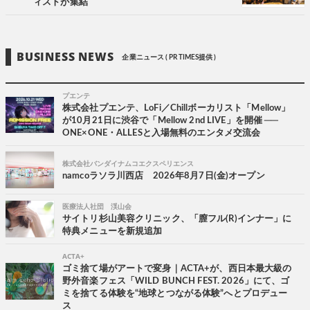
ィストが集結
BUSINESS NEWS
企業ニュース ( PR TIMES提供 )
プエンテ
株式会社プエンテ、LoFi／Chillボーカリスト「Mellow」
が10月21日に渋谷で「Mellow 2nd LIVE」を開催 ──
ONE×ONE・ALLESと入場無料のエンタメ交流会
株式会社バンダイナムコエクスペリエンス
namcoラソラ川西店 2026年8月7日(金)オープン
医療法人社団 渓山会
サイトリ杉山美容クリニック、「膣フル(R)インナー」に
特典メニューを新規追加
ACTA+
ゴミ捨て場がアートで変身｜ACTA+が、西日本最大級の
野外音楽フェス「WILD BUNCH FEST. 2026」にて、ゴ
ミを捨てる体験を“地球とつながる体験”へとプロデュー
ス