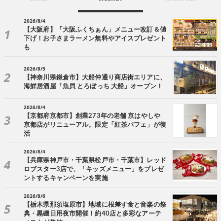
2026/8/4
【大阪府】「大阪ふくちぁん」メニュー改訂＆値
下げ！お子さまラーメン無料やアイスプレゼント
も
2026/8/5
【神奈川県鎌倉市】大船仲通り商店街エリアに、
海鮮居酒屋「魚貝 とろぼっち 大船」オープン！
2026/8/4
【京都府京都市】創業273年の老舗 京はやしや
京都店がリニューアル。限定「紅茶パフェ」が復
活
2026/8/4
【兵庫県神戸市・千葉県松戸市・千葉市】レッド
ロブスター3店で、「キッズメニュー」をプレゼ
ントするキャンペーンを実施
2026/8/6
【栃木県那須塩原市】地域に根差す食と音楽の祭
典・黒磯日用夜市開催！約40店と多彩なアーテ