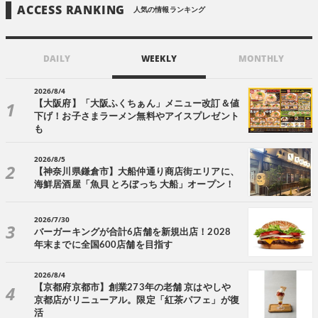
ACCESS RANKING
人気の情報ランキング
DAILY
WEEKLY
MONTHLY
2026/8/4
【大阪府】「大阪ふくちぁん」メニュー改訂＆値
下げ！お子さまラーメン無料やアイスプレゼント
も
2026/8/5
【神奈川県鎌倉市】大船仲通り商店街エリアに、
海鮮居酒屋「魚貝 とろぼっち 大船」オープン！
2026/7/30
バーガーキングが合計6店舗を新規出店！2028
年末までに全国600店舗を目指す
2026/8/4
【京都府京都市】創業273年の老舗 京はやしや
京都店がリニューアル。限定「紅茶パフェ」が復
活