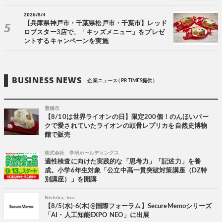
2026/8/4
【兵庫県神戸市・千葉県松戸市・千葉市】レッド
ロブスター3店で、「キッズメニュー」をプレゼ
ントするキャンペーンを実施
BUSINESS NEWS
企業ニュース ( PR TIMES提供 )
豊橋市
【8/10は世界ライオンの日】限定200個！のんほいパー
クで愛されていたライオンの頭骨レプリカを自然史博物
館で販売
株式会社 学研ホールディングス
適性検査に向けた実践的な「思考力」「記述力」を養
成。小学6年生対象「公立中高一貫突破対策講座（DZ特
別講座）」を開講
Nishika, Inc.
【8/5(水)-6(木)@国際フォーラム】SecureMemoシリーズ
「AI・人工知能EXPO NEO」に出展