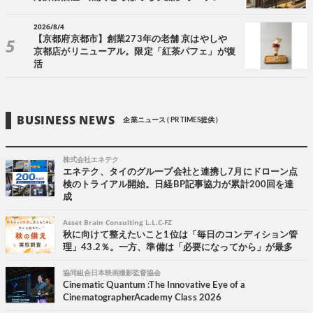
2026/8/4
【京都府京都市】創業273年の老舗 京はやしや
京都店がリニューアル。限定「紅茶パフェ」が復
活
BUSINESS NEWS
企業ニュース ( PR TIMES提供 )
株式会社エネテク
エネテク、タイのグループ会社と連携し7月にドローン点
検のトライアル開始。日経BP記事協力が累計200回を達
成
Asset Brain Consulting L.L.C-FZ
秋に向けて整えたいこと1位は「毎日のコンディション管
理」43.2％。一方、準備は「必要になってから」が最多
協同組合日本映画撮影監督協会
Cinematic Quantum :The Innovative Eye of a
CinematographerAcademy Class 2026