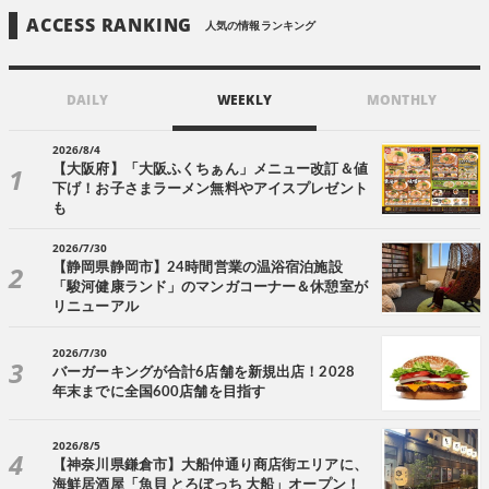
ACCESS RANKING
人気の情報ランキング
DAILY
WEEKLY
MONTHLY
2026/8/4
【大阪府】「大阪ふくちぁん」メニュー改訂＆値
下げ！お子さまラーメン無料やアイスプレゼント
も
2026/7/30
【静岡県静岡市】24時間営業の温浴宿泊施設
「駿河健康ランド」のマンガコーナー＆休憩室が
リニューアル
2026/7/30
バーガーキングが合計6店舗を新規出店！2028
年末までに全国600店舗を目指す
2026/8/5
【神奈川県鎌倉市】大船仲通り商店街エリアに、
海鮮居酒屋「魚貝 とろぼっち 大船」オープン！