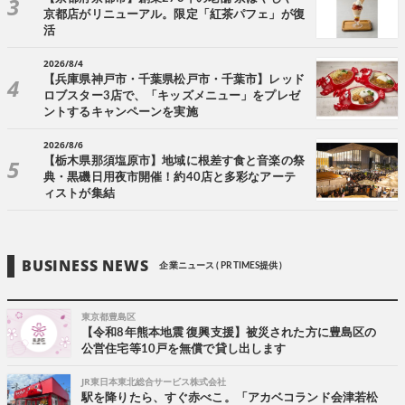
京都店がリニューアル。限定「紅茶パフェ」が復
活
2026/8/4
【兵庫県神戸市・千葉県松戸市・千葉市】レッド
ロブスター3店で、「キッズメニュー」をプレゼ
ントするキャンペーンを実施
2026/8/6
【栃木県那須塩原市】地域に根差す食と音楽の祭
典・黒磯日用夜市開催！約40店と多彩なアーテ
ィストが集結
BUSINESS NEWS
企業ニュース ( PR TIMES提供 )
東京都豊島区
【令和8年熊本地震 復興支援】被災された方に豊島区の
公営住宅等10戸を無償で貸し出します
JR東日本東北総合サービス株式会社
駅を降りたら、すぐ赤べこ。「アカベコランド会津若松