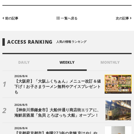
前の記事
一覧へ戻る
次の記事
ACCESS RANKING
人気の情報ランキング
DAILY
WEEKLY
MONTHLY
2026/8/4
【大阪府】「大阪ふくちぁん」メニュー改訂＆値
下げ！お子さまラーメン無料やアイスプレゼント
も
2026/8/5
【神奈川県鎌倉市】大船仲通り商店街エリアに、
海鮮居酒屋「魚貝 とろぼっち 大船」オープン！
2026/8/4
【京都府京都市】創業273年の老舗 京はやしや