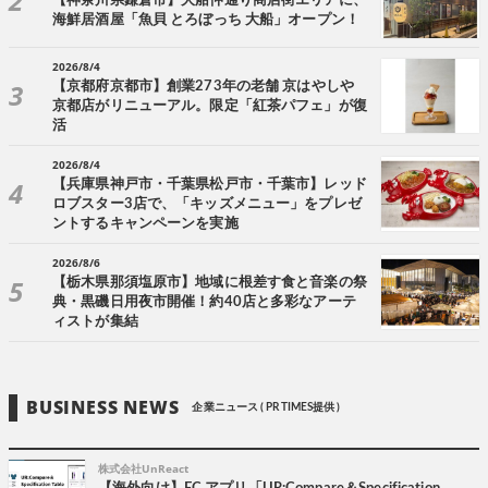
【神奈川県鎌倉市】大船仲通り商店街エリアに、
海鮮居酒屋「魚貝 とろぼっち 大船」オープン！
2026/8/4
【京都府京都市】創業273年の老舗 京はやしや
京都店がリニューアル。限定「紅茶パフェ」が復
活
2026/8/4
【兵庫県神戸市・千葉県松戸市・千葉市】レッド
ロブスター3店で、「キッズメニュー」をプレゼ
ントするキャンペーンを実施
2026/8/6
【栃木県那須塩原市】地域に根差す食と音楽の祭
典・黒磯日用夜市開催！約40店と多彩なアーテ
ィストが集結
BUSINESS NEWS
企業ニュース ( PR TIMES提供 )
株式会社UnReact