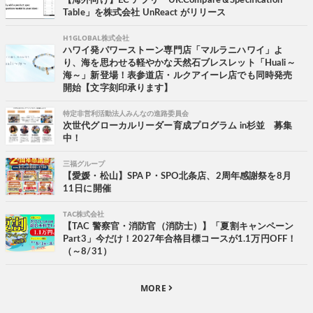
【海外向け】EC アプリ「UR:Compare＆Specification
Table」を株式会社 UnReact がリリース
H1GLOBAL株式会社
ハワイ発パワーストーン専門店「マルラニハワイ」よ
り、海を思わせる軽やかな天然石ブレスレット「Huali～
海～」新登場！表参道店・ルクアイーレ店でも同時発売
開始【文字刻印承ります】
特定非営利活動法人みんなの進路委員会
次世代グローカルリーダー育成プログラム in杉並 募集
中！
三福グループ
【愛媛・松山】SPA P・SPO北条店、2周年感謝祭を8月
11日に開催
TAC株式会社
【TAC 警察官・消防官（消防士）】「夏割キャンペーン
Part3」今だけ！2027年合格目標コースが1.1万円OFF！
（～8/31）
MORE