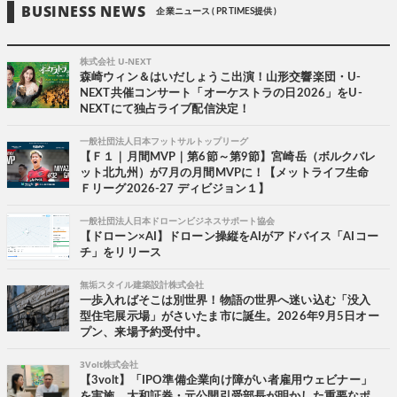
BUSINESS NEWS
企業ニュース ( PR TIMES提供 )
株式会社 U-NEXT
森崎ウィン＆はいだしょうこ出演！山形交響楽団・U-
NEXT共催コンサート「オーケストラの日2026」をU-
NEXTにて独占ライブ配信決定！
一般社団法人日本フットサルトップリーグ
【Ｆ１｜月間MVP｜第6節～第9節】宮崎岳（ボルクバレ
ット北九州）が7月の月間MVPに！【メットライフ生命
Ｆリーグ2026-27 ディビジョン１】
一般社団法人日本ドローンビジネスサポート協会
【ドローン×AI】ドローン操縦をAIがアドバイス「AIコー
チ」をリリース
無垢スタイル建築設計株式会社
一歩入ればそこは別世界！物語の世界へ迷い込む「没入
型住宅展示場」がさいたま市に誕生。2026年9月5日オー
プン、来場予約受付中。
3Volt株式会社
【3volt】「IPO準備企業向け障がい者雇用ウェビナー」
を実施 大和証券・元公開引受部長が明かした重要なポ