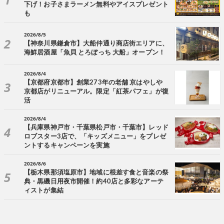
下げ！お子さまラーメン無料やアイスプレゼント
も
2026/8/5
【神奈川県鎌倉市】大船仲通り商店街エリアに、
海鮮居酒屋「魚貝 とろぼっち 大船」オープン！
2026/8/4
【京都府京都市】創業273年の老舗 京はやしや
京都店がリニューアル。限定「紅茶パフェ」が復
活
2026/8/4
【兵庫県神戸市・千葉県松戸市・千葉市】レッド
ロブスター3店で、「キッズメニュー」をプレゼ
ントするキャンペーンを実施
2026/8/6
【栃木県那須塩原市】地域に根差す食と音楽の祭
典・黒磯日用夜市開催！約40店と多彩なアーテ
ィストが集結