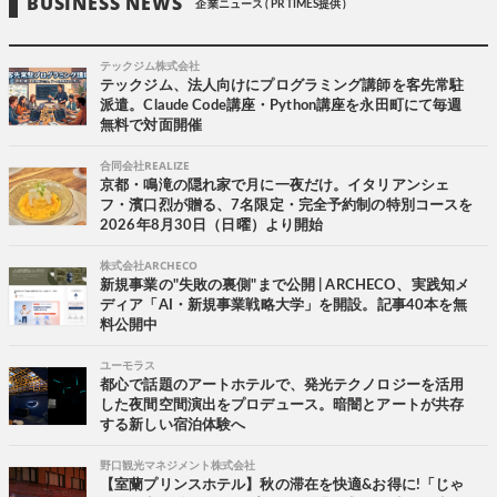
BUSINESS NEWS
企業ニュース ( PR TIMES提供 )
テックジム株式会社
テックジム、法人向けにプログラミング講師を客先常駐
派遣。Claude Code講座・Python講座を永田町にて毎週
無料で対面開催
合同会社REALIZE
京都・鳴滝の隠れ家で月に一夜だけ。イタリアンシェ
フ・濱口烈が贈る、7名限定・完全予約制の特別コースを
2026年8月30日（日曜）より開始
株式会社ARCHECO
新規事業の"失敗の裏側"まで公開 | ARCHECO、実践知メ
ディア「AI・新規事業戦略大学」を開設。記事40本を無
料公開中
ユーモラス
都心で話題のアートホテルで、発光テクノロジーを活用
した夜間空間演出をプロデュース。暗闇とアートが共存
する新しい宿泊体験へ
野口観光マネジメント株式会社
【室蘭プリンスホテル】秋の滞在を快適&お得に!「じゃ