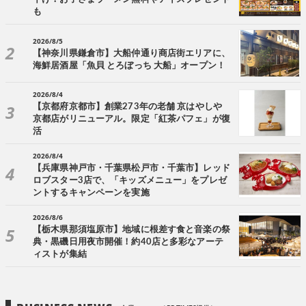
も
2026/8/5
【神奈川県鎌倉市】大船仲通り商店街エリアに、
海鮮居酒屋「魚貝 とろぼっち 大船」オープン！
2026/8/4
【京都府京都市】創業273年の老舗 京はやしや
京都店がリニューアル。限定「紅茶パフェ」が復
活
2026/8/4
【兵庫県神戸市・千葉県松戸市・千葉市】レッド
ロブスター3店で、「キッズメニュー」をプレゼ
ントするキャンペーンを実施
2026/8/6
【栃木県那須塩原市】地域に根差す食と音楽の祭
典・黒磯日用夜市開催！約40店と多彩なアーテ
ィストが集結