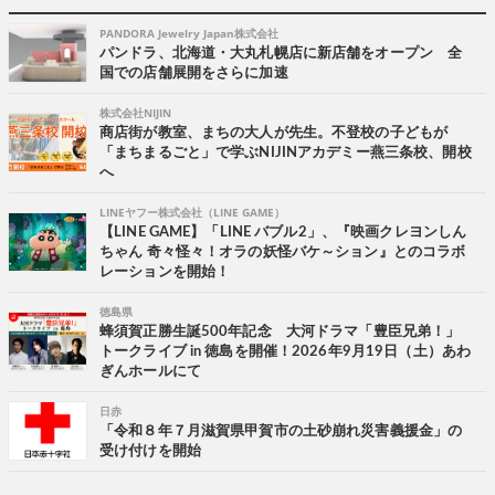
PANDORA Jewelry Japan株式会社
パンドラ、北海道・大丸札幌店に新店舗をオープン 全
国での店舗展開をさらに加速
株式会社NIJIN
商店街が教室、まちの大人が先生。不登校の子どもが
「まちまるごと」で学ぶNIJINアカデミー燕三条校、開校
へ
LINEヤフー株式会社（LINE GAME）
【LINE GAME】「LINE バブル2」、『映画クレヨンしん
ちゃん 奇々怪々！オラの妖怪バケ～ション』とのコラボ
レーションを開始！
徳島県
蜂須賀正勝生誕500年記念 大河ドラマ「豊臣兄弟！」
トークライブ in 徳島を開催！2026年9月19日（土）あわ
ぎんホールにて
日赤
「令和８年７月滋賀県甲賀市の土砂崩れ災害義援金」の
受け付けを開始