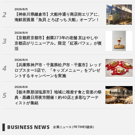
2026/8/5
【神奈川県鎌倉市】大船仲通り商店街エリアに、
海鮮居酒屋「魚貝 とろぼっち 大船」オープン！
2026/8/4
【京都府京都市】創業273年の老舗 京はやしや
京都店がリニューアル。限定「紅茶パフェ」が復
活
2026/8/4
【兵庫県神戸市・千葉県松戸市・千葉市】レッド
ロブスター3店で、「キッズメニュー」をプレゼ
ントするキャンペーンを実施
2026/8/6
【栃木県那須塩原市】地域に根差す食と音楽の祭
典・黒磯日用夜市開催！約40店と多彩なアーテ
ィストが集結
BUSINESS NEWS
企業ニュース ( PR TIMES提供 )