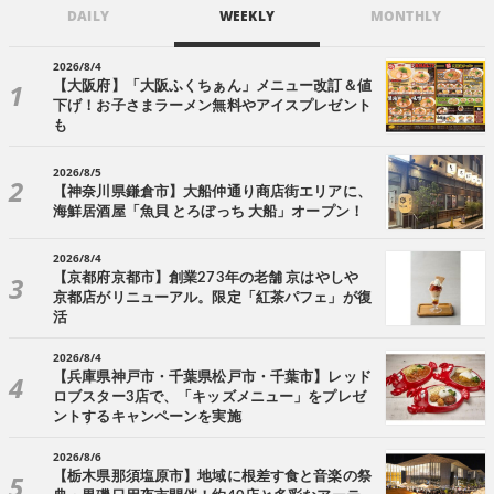
DAILY
WEEKLY
MONTHLY
2026/8/4
【大阪府】「大阪ふくちぁん」メニュー改訂＆値
下げ！お子さまラーメン無料やアイスプレゼント
も
2026/8/5
【神奈川県鎌倉市】大船仲通り商店街エリアに、
海鮮居酒屋「魚貝 とろぼっち 大船」オープン！
2026/8/4
【京都府京都市】創業273年の老舗 京はやしや
京都店がリニューアル。限定「紅茶パフェ」が復
活
2026/8/4
【兵庫県神戸市・千葉県松戸市・千葉市】レッド
ロブスター3店で、「キッズメニュー」をプレゼ
ントするキャンペーンを実施
2026/8/6
【栃木県那須塩原市】地域に根差す食と音楽の祭