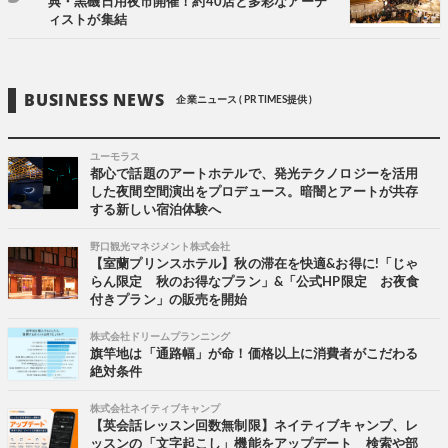
典・黒磯日用夜市開催！約40店と多彩なアーテ
ィストが集結
BUSINESS NEWS
企業ニュース ( PR TIMES提供 )
ユーモラス
都心で話題のアートホテルで、発光テクノロジーを活用
した夜間空間演出をプロデュース。暗闇とアートが共存
する新しい宿泊体験へ
野口観光マネジメント株式会社
【室蘭プリンスホテル】秋の滞在を快適&お得に!「じゃ
らん限定 秋のお得なプラン」&「公式HP限定 お夜食
付きプラン」の販売を開始
株式会社ドリームプランニング
旗竿地は「通路幅」が命！価格以上に消費者がこだわる
絶対条件
株式会社ネイティブキャンプ
【英会話レッスン回数無制限】ネイティブキャンプ、レ
ッスンの「文字起こし」機能をアップデート 検索や部