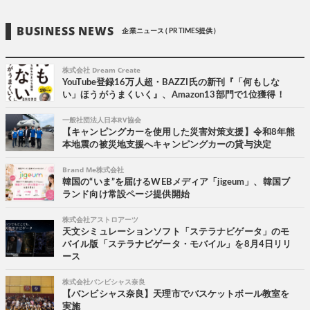
BUSINESS NEWS
企業ニュース ( PR TIMES提供 )
株式会社 Dream Create
YouTube登録16万人超・BAZZI氏の新刊『「何もしな
い」ほうがうまくいく』、Amazon13部門で1位獲得！
一般社団法人日本RV協会
【キャンピングカーを使用した災害対策支援】令和8年熊
本地震の被災地支援へキャンピングカーの貸与決定
Brand Me株式会社
韓国の“いま”を届けるWEBメディア「jigeum」、韓国ブ
ランド向け常設ページ提供開始
株式会社アストロアーツ
天文シミュレーションソフト「ステラナビゲータ」のモ
バイル版「ステラナビゲータ・モバイル」を8月4日リリ
ース
株式会社バンビシャス奈良
【バンビシャス奈良】天理市でバスケットボール教室を
実施