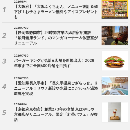
2026/8/4
【大阪府】「大阪ふくちぁん」メニュー改訂＆値
下げ！お子さまラーメン無料やアイスプレゼント
も
2026/7/30
【静岡県静岡市】24時間営業の温浴宿泊施設
「駿河健康ランド」のマンガコーナー＆休憩室が
リニューアル
2026/7/30
バーガーキングが合計6店舗を新規出店！2028
年末までに全国600店舗を目指す
2026/7/30
【愛知県長久手市】「長久手温泉ござらっせ」リ
ニューアル！サウナ新設や水質にこだわった温浴
環境を実現
2026/8/4
【京都府京都市】創業273年の老舗 京はやしや
京都店がリニューアル。限定「紅茶パフェ」が復
活