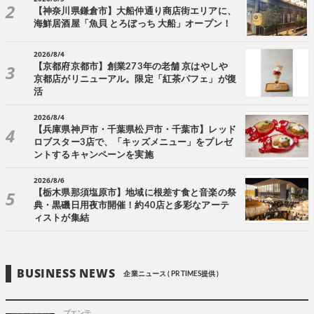
【神奈川県鎌倉市】大船仲通り商店街エリアに、
海鮮居酒屋「魚貝 とろぼっち 大船」オープン！
2026/8/4
【京都府京都市】創業273年の老舗 京はやしや
京都店がリニューアル。限定「紅茶パフェ」が復
活
2026/8/4
【兵庫県神戸市・千葉県松戸市・千葉市】レッド
ロブスター3店で、「キッズメニュー」をプレゼ
ントするキャンペーンを実施
2026/8/6
【栃木県那須塩原市】地域に根差す食と音楽の祭
典・黒磯日用夜市開催！約40店と多彩なアーテ
ィストが集結
BUSINESS NEWS
企業ニュース ( PR TIMES提供 )
プエンテ