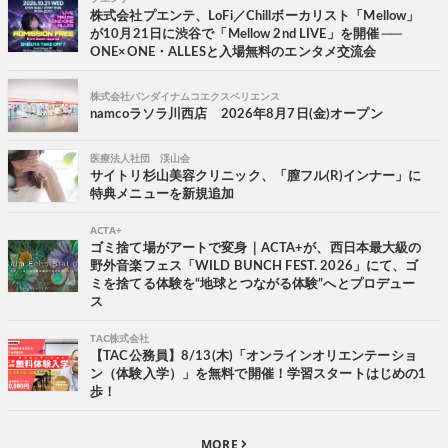
株式会社プエンテ、LoFi／Chillボーカリスト「Mellow」
が10月21日に渋谷で「Mellow 2nd LIVE」を開催 ──
ONE×ONE・ALLESと入場無料のエンタメ交流会
株式会社バンダイナムコエクスペリエンス
namcoラソラ川西店 2026年8月7日(金)オープン
医療法人社団 渓山会
サイトリ杉山美容クリニック、「膣フル(R)インナー」に
特典メニューを新規追加
ACTA+
ゴミ捨て場がアートで変身｜ACTA+が、西日本最大級の
野外音楽フェス「WILD BUNCH FEST. 2026」にて、ゴ
ミを捨てる体験を“地球とつながる体験”へとプロデュー
ス
TAC株式会社
【TAC公務員】8/13(木)「オンラインオリエンテーショ
ン（体験入学）」を無料で開催！学習スタートはじめの1
歩！
MORE