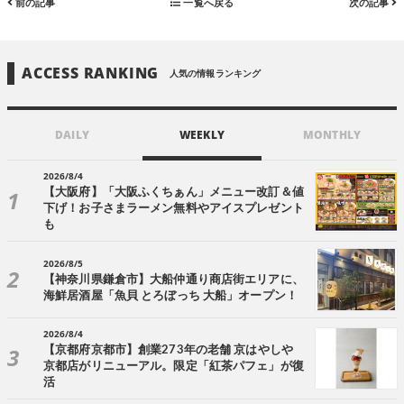
前の記事
一覧へ戻る
次の記事
ACCESS RANKING
人気の情報ランキング
DAILY
WEEKLY
MONTHLY
2026/8/4
【大阪府】「大阪ふくちぁん」メニュー改訂＆値
下げ！お子さまラーメン無料やアイスプレゼント
も
2026/8/5
【神奈川県鎌倉市】大船仲通り商店街エリアに、
海鮮居酒屋「魚貝 とろぼっち 大船」オープン！
2026/8/4
【京都府京都市】創業273年の老舗 京はやしや
京都店がリニューアル。限定「紅茶パフェ」が復
活