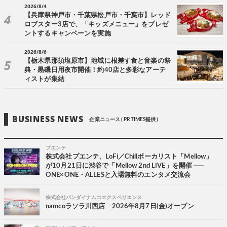
2026/8/4
【兵庫県神戸市・千葉県松戸市・千葉市】レッド
ロブスター3店で、「キッズメニュー」をプレゼ
ントするキャンペーンを実施
2026/8/6
【栃木県那須塩原市】地域に根差す食と音楽の祭
典・黒磯日用夜市開催！約40店と多彩なアーテ
ィストが集結
BUSINESS NEWS
企業ニュース ( PR TIMES提供 )
プエンテ
株式会社プエンテ、LoFi／Chillボーカリスト「Mellow」
が10月21日に渋谷で「Mellow 2nd LIVE」を開催 ──
ONE×ONE・ALLESと入場無料のエンタメ交流会
株式会社バンダイナムコエクスペリエンス
namcoラソラ川西店 2026年8月7日(金)オープン