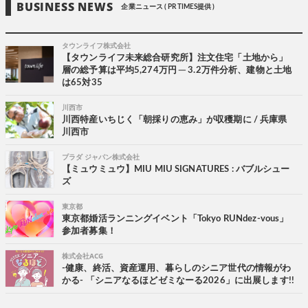
BUSINESS NEWS
企業ニュース ( PR TIMES提供 )
タウンライフ株式会社
【タウンライフ未来総合研究所】注文住宅「土地から」
層の総予算は平均5,274万円 ─ 3.2万件分析、建物と土地
は65対35
川西市
川西特産いちじく「朝採りの恵み」が収穫期に / 兵庫県
川西市
プラダ ジャパン株式会社
【ミュウミュウ】MIU MIU SIGNATURES : バブルシュー
ズ
東京都
東京都婚活ランニングイベント「Tokyo RUNdez-vous」
参加者募集！
株式会社ACG
-健康、終活、資産運用、暮らしのシニア世代の情報がわ
かる- 「シニアなるほどゼミなーる2026」に出展します!!