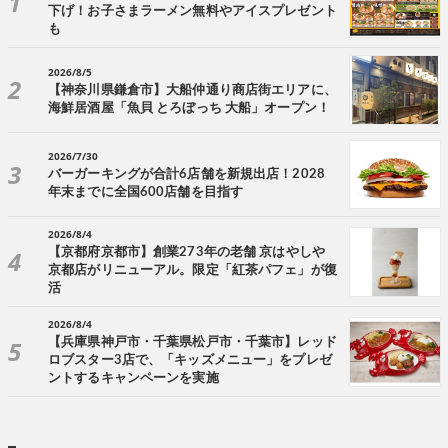
下げ！お子さまラーメン無料やアイスプレゼント
も
2026/8/5
【神奈川県鎌倉市】大船仲通り商店街エリアに、
海鮮居酒屋「魚貝 とろぼっち 大船」オープン！
2026/7/30
バーガーキングが合計6店舗を新規出店！2028
年末までに全国600店舗を目指す
2026/8/4
【京都府京都市】創業273年の老舗 京はやしや
京都店がリニューアル。限定「紅茶パフェ」が復
活
2026/8/4
【兵庫県神戸市・千葉県松戸市・千葉市】レッド
ロブスター3店で、「キッズメニュー」をプレゼ
ントするキャンペーンを実施