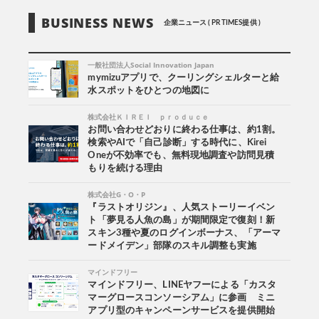
BUSINESS NEWS
企業ニュース ( PR TIMES提供 )
一般社団法人Social Innovation Japan
mymizuアプリで、クーリングシェルターと給
水スポットをひとつの地図に
株式会社ＫＩＲＥＩ ｐｒｏｄｕｃｅ
お問い合わせどおりに終わる仕事は、約1割。
検索やAIで「自己診断」する時代に、Kirei
Oneが不効率でも、無料現地調査や訪問見積
もりを続ける理由
株式会社G・O・P
『ラストオリジン』、人気ストーリーイベン
ト「夢見る人魚の島」が期間限定で復刻！新
スキン3種や夏のログインボーナス、「アーマ
ードメイデン」部隊のスキル調整も実施
マインドフリー
マインドフリー、LINEヤフーによる「カスタ
マーグロースコンソーシアム」に参画 ミニ
アプリ型のキャンペーンサービスを提供開始