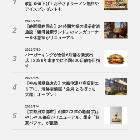
改訂＆値下げ！お子さまラーメン無料や
アイスプレゼントも
2026/7/30
【静岡県静岡市】24時間営業の温浴宿泊
施設「駿河健康ランド」のマンガコーナ
ー＆休憩室がリニューアル
2026/7/30
バーガーキングが合計6店舗を新規出
店！2028年末までに全国600店舗を目指
す
2026/8/5
【神奈川県鎌倉市】大船仲通り商店街エ
リアに、海鮮居酒屋「魚貝 とろぼっち
大船」オープン！
2026/8/4
【京都府京都市】創業273年の老舗 京は
やしや 京都店がリニューアル。限定「紅
茶パフェ」が復活