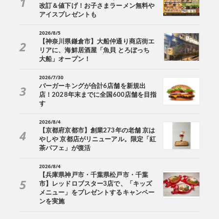
改訂＆値下げ！お子さまラーメン無料や
アイスプレゼントも
2026/8/5
【神奈川県鎌倉市】大船仲通り商店街エ
リアに、海鮮居酒屋「魚貝 とろぼっち
大船」オープン！
2026/7/30
バーガーキングが合計6店舗を新規出
店！2028年末までに全国600店舗を目指
す
2026/8/4
【京都府京都市】創業273年の老舗 京は
やしや 京都店がリニューアル。限定「紅
茶パフェ」が復活
2026/8/4
【兵庫県神戸市・千葉県松戸市・千葉
市】レッドロブスター3店で、「キッズ
メニュー」をプレゼントするキャンペー
ンを実施