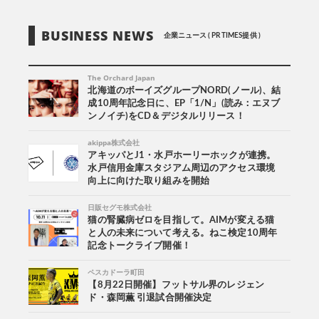
BUSINESS NEWS
企業ニュース ( PR TIMES提供 )
The Orchard Japan
北海道のボーイズグループNORD(ノール)、結
成10周年記念日に、EP「1/N」(読み：エヌブ
ンノイチ)をCD＆デジタルリリース！
akippa株式会社
アキッパとJ1・水戸ホーリーホックが連携。
水戸信用金庫スタジアム周辺のアクセス環境
向上に向けた取り組みを開始
日販セグモ株式会社
猫の腎臓病ゼロを目指して。AIMが変える猫
と人の未来について考える。ねこ検定10周年
記念トークライブ開催！
ペスカドーラ町田
【8月22日開催】フットサル界のレジェン
ド・森岡薫 引退試合開催決定