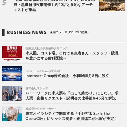
典・黒磯日用夜市開催！約40店と多彩なアーテ
ィストが集結
BUSINESS NEWS
企業ニュース ( PR TIMES提供 )
医療法人社団伊藤歯科クリニック
求人難、コスト増。それでも患者さん・スタッフ・院長
を豊かにする歯科医院へ
Internnect Group株式会社
Internnect Group株式会社、令和8年8月8日に設立
株式会社スケッチ
ハローワークに求人票を「出して終わり」にしない。求
人票・直接リクエスト・説明会の改善策を45分で解説
株式会社タクティカート
東京オペラシティで開催する「千野哲太 Sax in the
OperaCity」にサックス奏者・細川慎二が出演が決定！