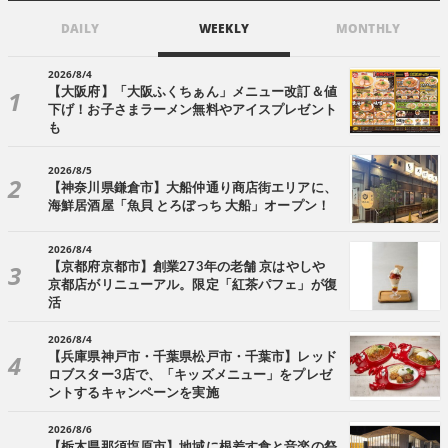
DAILY
WEEKLY
MONTHLY
2026/8/4
【大阪府】「大阪ふくちぁん」メニュー改訂＆値
下げ！お子さまラーメン無料やアイスプレゼント
も
2026/8/5
【神奈川県鎌倉市】大船仲通り商店街エリアに、
海鮮居酒屋「魚貝 とろぼっち 大船」オープン！
2026/8/4
【京都府京都市】創業273年の老舗 京はやしや
京都店がリニューアル。限定「紅茶パフェ」が復
活
2026/8/4
【兵庫県神戸市・千葉県松戸市・千葉市】レッド
ロブスター3店で、「キッズメニュー」をプレゼ
ントするキャンペーンを実施
2026/8/6
【栃木県那須塩原市】地域に根差す食と音楽の祭