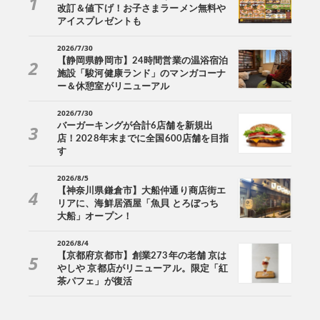
改訂＆値下げ！お子さまラーメン無料や
アイスプレゼントも
2026/7/30
【静岡県静岡市】24時間営業の温浴宿泊
施設「駿河健康ランド」のマンガコーナ
ー＆休憩室がリニューアル
2026/7/30
バーガーキングが合計6店舗を新規出
店！2028年末までに全国600店舗を目指
す
2026/8/5
【神奈川県鎌倉市】大船仲通り商店街エ
リアに、海鮮居酒屋「魚貝 とろぼっち
大船」オープン！
2026/8/4
【京都府京都市】創業273年の老舗 京は
やしや 京都店がリニューアル。限定「紅
茶パフェ」が復活