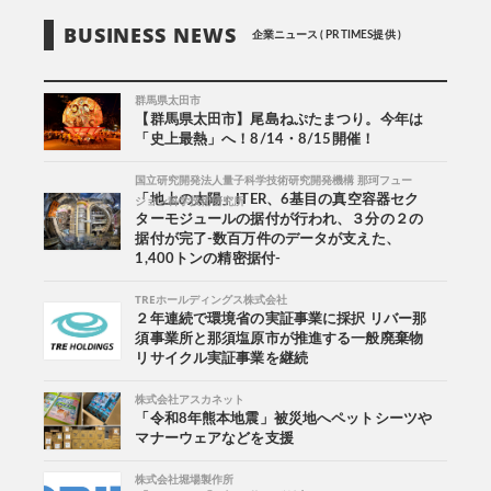
BUSINESS NEWS
企業ニュース ( PR TIMES提供 )
群馬県太田市
【群馬県太田市】尾島ねぷたまつり。今年は
「史上最熱」へ！8/14・8/15開催！
国立研究開発法人量子科学技術研究開発機構 那珂フュー
ジョン科学技術研究所
「地上の太陽」ITER、6基目の真空容器セク
ターモジュールの据付が行われ、３分の２の
据付が完了-数百万件のデータが支えた、
1,400トンの精密据付-
TREホールディングス株式会社
２年連続で環境省の実証事業に採択 リバー那
須事業所と那須塩原市が推進する一般廃棄物
リサイクル実証事業を継続
株式会社アスカネット
「令和8年熊本地震」被災地へペットシーツや
マナーウェアなどを支援
株式会社堀場製作所