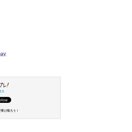
pay
 X
で受け取ろう！