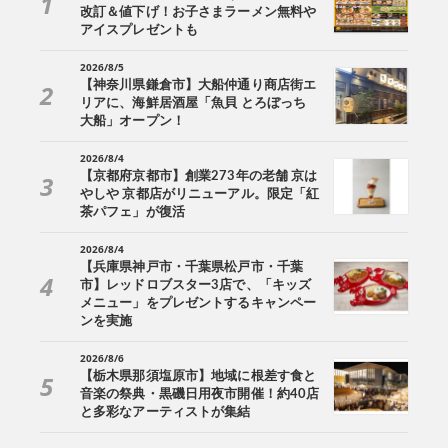
改訂＆値下げ！お子さまラーメン無料や
アイスプレゼントも
2026/8/5
【神奈川県鎌倉市】大船仲通り商店街エ
リアに、海鮮居酒屋「魚貝 とろぼっち
大船」オープン！
2026/8/4
【京都府京都市】創業273年の老舗 京は
やしや 京都店がリニューアル。限定「紅
茶パフェ」が復活
2026/8/4
【兵庫県神戸市・千葉県松戸市・千葉
市】レッドロブスター3店で、「キッズ
メニュー」をプレゼントするキャンペー
ンを実施
2026/8/6
【栃木県那須塩原市】地域に根差す食と
音楽の祭典・黒磯日用夜市開催！約40店
と多彩なアーティストが集結