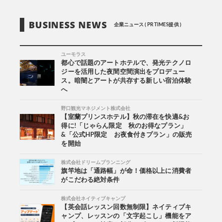
BUSINESS NEWS
企業ニュース ( PR TIMES提供 )
ユーモラス
都心で話題のアートホテルで、発光テクノロ
ジーを活用した夜間空間演出をプロデュー
ス。暗闇とアートが共存する新しい宿泊体験
へ
野口観光マネジメント株式会社
【室蘭プリンスホテル】秋の滞在を快適&お
得に!「じゃらん限定 秋のお得なプラン」
&「公式HP限定 お夜食付きプラン」の販売
を開始
株式会社ドリームプランニング
旗竿地は「通路幅」が命！価格以上に消費者
がこだわる絶対条件
株式会社ネイティブキャンプ
【英会話レッスン回数無制限】ネイティブキ
ャンプ、レッスンの「文字起こし」機能をア