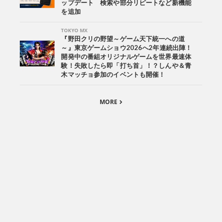
ップデート 検索や部分リピートなど新機能
を追加
TOKYO MX
『野田クリの野望～ゲーム天下統一への道
～』東京ゲームショウ2026へ2年連続出陣！
開発中の番組オリジナルゲームを世界最速体
験！失敗したら即「打ち首」！？しんや＆青
木マッチョ参加のイベントも開催！
MORE