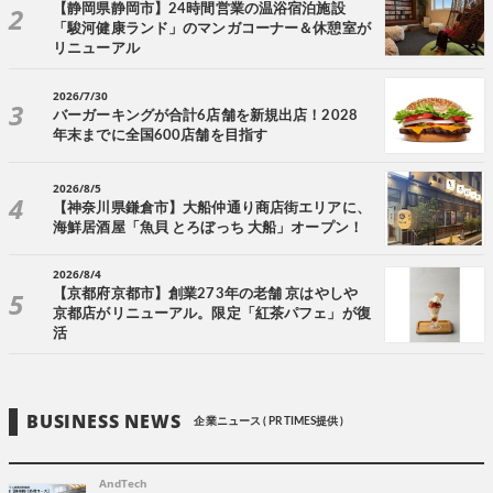
【静岡県静岡市】24時間営業の温浴宿泊施設
「駿河健康ランド」のマンガコーナー＆休憩室が
リニューアル
2026/7/30
バーガーキングが合計6店舗を新規出店！2028
年末までに全国600店舗を目指す
2026/8/5
【神奈川県鎌倉市】大船仲通り商店街エリアに、
海鮮居酒屋「魚貝 とろぼっち 大船」オープン！
2026/8/4
【京都府京都市】創業273年の老舗 京はやしや
京都店がリニューアル。限定「紅茶パフェ」が復
活
BUSINESS NEWS
企業ニュース ( PR TIMES提供 )
AndTech