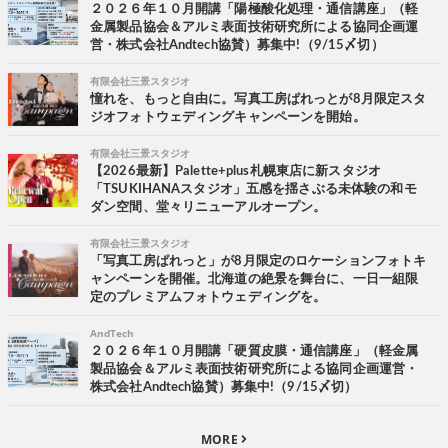
２０２６年１０月開講「陽極酸化処理・通信講座」（軽
金属製品協会＆アルミ表面技術研究所による協同企画運
営・株式会社Andtech協賛）募集中!（9/15〆切）
有限会社三景スタジオ
憧れを、もっと自由に。写真工房ぱれっとが8月限定スタ
ジオフォトウェディングキャンペーンを開始。
有限会社三景スタジオ
【2026最新】Palette+plus札幌東店に新スタジオ
「TSUKIHANAスタジオ」五感を揺さぶる未体験の和モ
ダン空間、堂々リニューアルオープン。
有限会社三景スタジオ
「写真工房ぱれっと」が8月限定のロケーションフォトキ
ャンペーンを開催。北海道の絶景を舞台に、一日一組限
定のプレミアムフォトウェディングを。
AndTech
２０２６年１０月開講「硬質皮膜・通信講座」（軽金属
製品協会＆アルミ表面技術研究所による協同企画運営・
株式会社Andtech協賛）募集中!（9/15〆切）
MORE