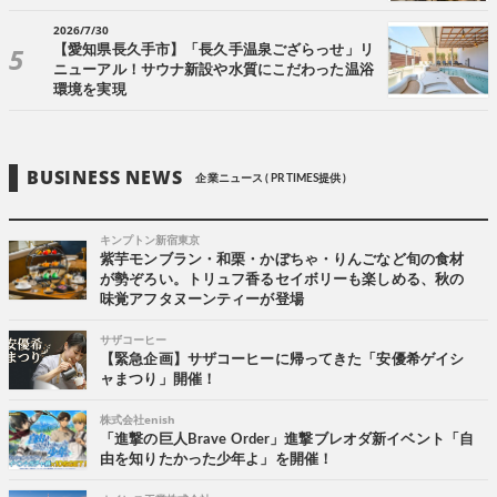
2026/7/30
【愛知県長久手市】「長久手温泉ござらっせ」リ
ニューアル！サウナ新設や水質にこだわった温浴
環境を実現
BUSINESS NEWS
企業ニュース ( PR TIMES提供 )
キンプトン新宿東京
紫芋モンブラン・和栗・かぼちゃ・りんごなど旬の食材
が勢ぞろい。トリュフ香るセイボリーも楽しめる、秋の
味覚アフタヌーンティーが登場
サザコーヒー
【緊急企画】サザコーヒーに帰ってきた「安優希ゲイシ
ャまつり」開催！
株式会社enish
「進撃の巨人Brave Order」進撃ブレオダ新イベント「自
由を知りたかった少年よ」を開催！