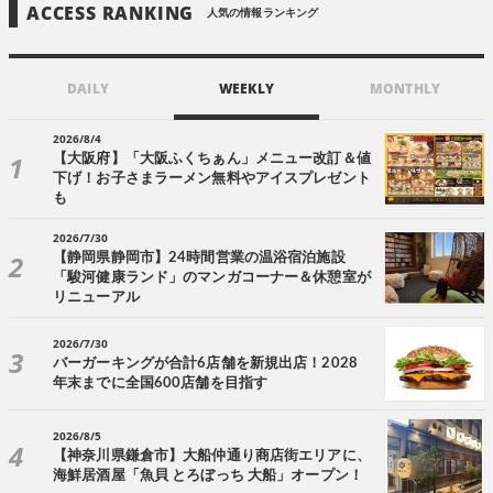
ACCESS RANKING
人気の情報ランキング
DAILY
WEEKLY
MONTHLY
2026/8/4
【大阪府】「大阪ふくちぁん」メニュー改訂＆値
下げ！お子さまラーメン無料やアイスプレゼント
も
2026/7/30
【静岡県静岡市】24時間営業の温浴宿泊施設
「駿河健康ランド」のマンガコーナー＆休憩室が
リニューアル
2026/7/30
バーガーキングが合計6店舗を新規出店！2028
年末までに全国600店舗を目指す
2026/8/5
【神奈川県鎌倉市】大船仲通り商店街エリアに、
海鮮居酒屋「魚貝 とろぼっち 大船」オープン！