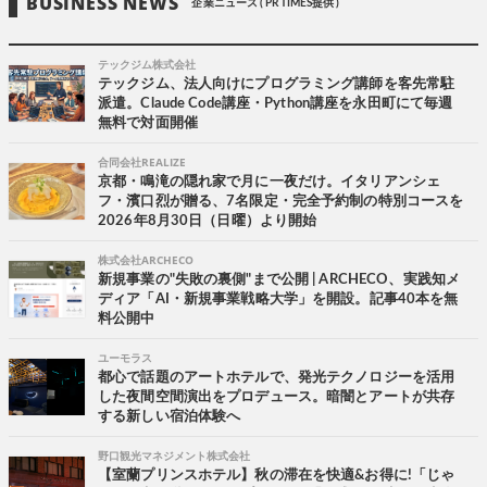
BUSINESS NEWS
企業ニュース ( PR TIMES提供 )
テックジム株式会社
テックジム、法人向けにプログラミング講師を客先常駐
派遣。Claude Code講座・Python講座を永田町にて毎週
無料で対面開催
合同会社REALIZE
京都・鳴滝の隠れ家で月に一夜だけ。イタリアンシェ
フ・濱口烈が贈る、7名限定・完全予約制の特別コースを
2026年8月30日（日曜）より開始
株式会社ARCHECO
新規事業の"失敗の裏側"まで公開 | ARCHECO、実践知メ
ディア「AI・新規事業戦略大学」を開設。記事40本を無
料公開中
ユーモラス
都心で話題のアートホテルで、発光テクノロジーを活用
した夜間空間演出をプロデュース。暗闇とアートが共存
する新しい宿泊体験へ
野口観光マネジメント株式会社
【室蘭プリンスホテル】秋の滞在を快適&お得に!「じゃ