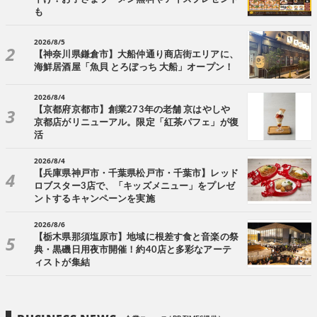
も
2026/8/5
【神奈川県鎌倉市】大船仲通り商店街エリアに、
海鮮居酒屋「魚貝 とろぼっち 大船」オープン！
2026/8/4
【京都府京都市】創業273年の老舗 京はやしや
京都店がリニューアル。限定「紅茶パフェ」が復
活
2026/8/4
【兵庫県神戸市・千葉県松戸市・千葉市】レッド
ロブスター3店で、「キッズメニュー」をプレゼ
ントするキャンペーンを実施
2026/8/6
【栃木県那須塩原市】地域に根差す食と音楽の祭
典・黒磯日用夜市開催！約40店と多彩なアーテ
ィストが集結