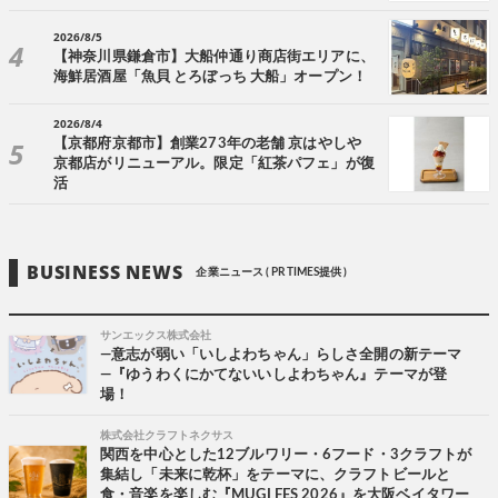
2026/8/5
【神奈川県鎌倉市】大船仲通り商店街エリアに、
海鮮居酒屋「魚貝 とろぼっち 大船」オープン！
2026/8/4
【京都府京都市】創業273年の老舗 京はやしや
京都店がリニューアル。限定「紅茶パフェ」が復
活
BUSINESS NEWS
企業ニュース ( PR TIMES提供 )
サンエックス株式会社
―意志が弱い「いしよわちゃん」らしさ全開の新テーマ
―『ゆうわくにかてないいしよわちゃん』テーマが登
場！
株式会社クラフトネクサス
関西を中心とした12ブルワリー・6フード・3クラフトが
集結し「未来に乾杯」をテーマに、クラフトビールと
食・音楽を楽しむ『MUGI FES 2026』を大阪ベイタワー