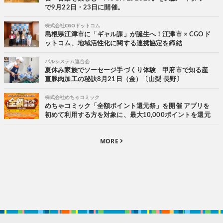
で9月22日・23日に開催。
株式会社CGOドットコム
島根県江津市に「ギャル課」が誕生へ！江津市 × CGOド
ットコム、地域活性化に関する連携協定を締結
パルシステム連合会
夏休み家族でソーセージ手づくり体験 甲府市で知る産
直豚肉加工の秘訣8月21日（金）〔山梨 長野〕
株式会社めちゃコミック
めちゃコミック「全額ポイント還元祭」を開催 アプリを
初めて利用する方を対象に、最大10,000ポイントを還元
MORE