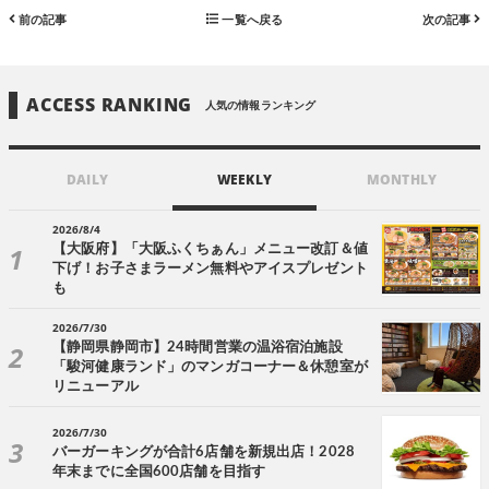
前の記事
一覧へ戻る
次の記事
ACCESS RANKING
人気の情報ランキング
DAILY
WEEKLY
MONTHLY
2026/8/4
【大阪府】「大阪ふくちぁん」メニュー改訂＆値
下げ！お子さまラーメン無料やアイスプレゼント
も
2026/7/30
【静岡県静岡市】24時間営業の温浴宿泊施設
「駿河健康ランド」のマンガコーナー＆休憩室が
リニューアル
2026/7/30
バーガーキングが合計6店舗を新規出店！2028
年末までに全国600店舗を目指す