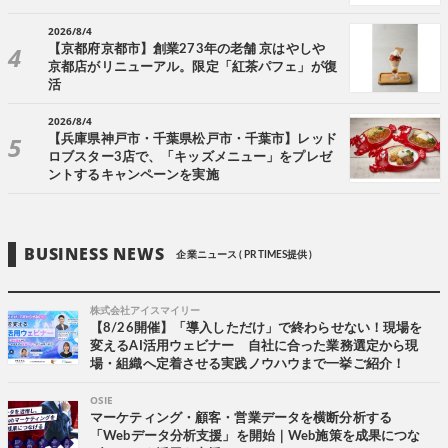
2026/8/4
【京都府京都市】創業273年の老舗 京はやしや
京都店がリニューアル。限定「紅茶パフェ」が復
活
2026/8/4
【兵庫県神戸市・千葉県松戸市・千葉市】レッド
ロブスター3店で、「キッズメニュー」をプレゼ
ントするキャンペーンを実施
BUSINESS NEWS
企業ニュース ( PR TIMES提供 )
株式会社アイスマイリー
【8/26開催】「導入しただけ」で終わらせない！現場を
変えるAI活用ウェビナー 自社に合った業務選定から現
場・組織へ定着させる実践ノウハウまで一挙ご紹介！
OSIE
マーケティング・顧客・営業データを横断分析する
「Webデータ分析支援」を開始｜Web施策を成果につな