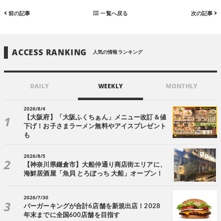
前の記事
一覧へ戻る
次の記事
ACCESS RANKING
人気の情報ランキング
DAILY
WEEKLY
MONTHLY
2026/8/4
【大阪府】「大阪ふくちぁん」メニュー改訂＆値
下げ！お子さまラーメン無料やアイスプレゼント
も
2026/8/5
【神奈川県鎌倉市】大船仲通り商店街エリアに、
海鮮居酒屋「魚貝 とろぼっち 大船」オープン！
2026/7/30
バーガーキングが合計6店舗を新規出店！2028
年末までに全国600店舗を目指す