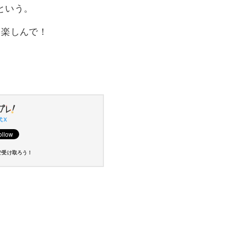
という。
を楽しんで！
 X
で受け取ろう！