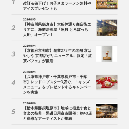
改訂＆値下げ！お子さまラーメン無料や
アイスプレゼントも
2026/8/5
【神奈川県鎌倉市】大船仲通り商店街エ
リアに、海鮮居酒屋「魚貝 とろぼっち
大船」オープン！
2026/8/4
【京都府京都市】創業273年の老舗 京は
やしや 京都店がリニューアル。限定「紅
茶パフェ」が復活
2026/8/4
【兵庫県神戸市・千葉県松戸市・千葉
市】レッドロブスター3店で、「キッズ
メニュー」をプレゼントするキャンペー
ンを実施
2026/8/6
【栃木県那須塩原市】地域に根差す食と
音楽の祭典・黒磯日用夜市開催！約40店
と多彩なアーティストが集結