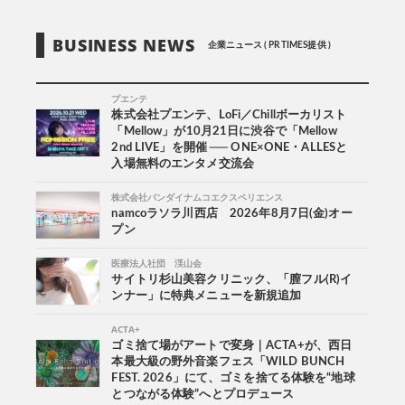
BUSINESS NEWS
企業ニュース ( PR TIMES提供 )
プエンテ
株式会社プエンテ、LoFi／Chillボーカリスト
「Mellow」が10月21日に渋谷で「Mellow
2nd LIVE」を開催 ── ONE×ONE・ALLESと
入場無料のエンタメ交流会
株式会社バンダイナムコエクスペリエンス
namcoラソラ川西店 2026年8月7日(金)オー
プン
医療法人社団 渓山会
サイトリ杉山美容クリニック、「膣フル(R)イ
ンナー」に特典メニューを新規追加
ACTA+
ゴミ捨て場がアートで変身｜ACTA+が、西日
本最大級の野外音楽フェス「WILD BUNCH
FEST. 2026」にて、ゴミを捨てる体験を“地球
とつながる体験”へとプロデュース