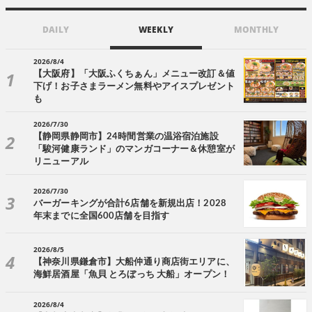
DAILY
WEEKLY
MONTHLY
2026/8/4
【大阪府】「大阪ふくちぁん」メニュー改訂＆値
下げ！お子さまラーメン無料やアイスプレゼント
も
2026/7/30
【静岡県静岡市】24時間営業の温浴宿泊施設
「駿河健康ランド」のマンガコーナー＆休憩室が
リニューアル
2026/7/30
バーガーキングが合計6店舗を新規出店！2028
年末までに全国600店舗を目指す
2026/8/5
【神奈川県鎌倉市】大船仲通り商店街エリアに、
海鮮居酒屋「魚貝 とろぼっち 大船」オープン！
2026/8/4