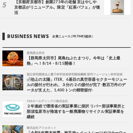
【京都府京都市】創業273年の老舗 京はやしや
京都店がリニューアル。限定「紅茶パフェ」が復
活
BUSINESS NEWS
企業ニュース ( PR TIMES提供 )
群馬県太田市
【群馬県太田市】尾島ねぷたまつり。今年は「史上最
熱」へ！8/14・8/15開催！
国立研究開発法人量子科学技術研究開発機構 那珂フュージョン科学技術
研究所
「地上の太陽」ITER、6基目の真空容器セクターモジュー
ルの据付が行われ、３分の２の据付が完了-数百万件のデ
ータが支えた、1,400トンの精密据付-
TREホールディングス株式会社
２年連続で環境省の実証事業に採択 リバー那須事業所と
那須塩原市が推進する一般廃棄物リサイクル実証事業を
継続
株式会社アスカネット