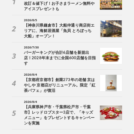
改訂＆値下げ！お子さまラーメン無料や
アイスプレゼントも
2026/8/5
【神奈川県鎌倉市】大船仲通り商店街エ
リアに、海鮮居酒屋「魚貝 とろぼっち
大船」オープン！
2026/7/30
バーガーキングが合計6店舗を新規出
店！2028年末までに全国600店舗を目指
す
2026/8/4
【京都府京都市】創業273年の老舗 京は
やしや 京都店がリニューアル。限定「紅
茶パフェ」が復活
2026/8/4
【兵庫県神戸市・千葉県松戸市・千葉
市】レッドロブスター3店で、「キッズ
メニュー」をプレゼントするキャンペー
ンを実施