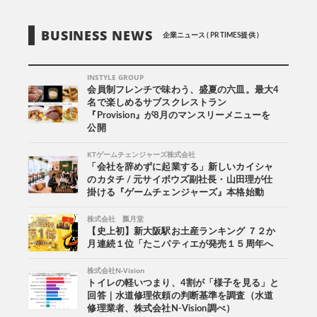
BUSINESS NEWS
企業ニュース ( PR TIMES提供 )
INSTYLE GROUP
会員制フレンチで味わう、盛夏の六皿。最大4
名で楽しめるサブスクレストラン
『Provision』が8月のマンスリーメニューを
公開
KTゲームチェンジャーズ株式会社
「会社を辞めずに起業する」新しいカイシャ
のカタチ / 元サイボウズ副社長・山田理が仕
掛ける『ゲームチェンジャーズ』本格始動
株式会社 瓢月堂
【史上初】新大阪駅お土産ランキング ７２か
月連続１位「たこパティエが発売１５周年へ
株式会社N-Vision
トイレの軽いつまり、4割が「様子を見る」と
回答｜水道修理依頼の判断基準を調査（水道
修理業者、株式会社N-Vision調べ）