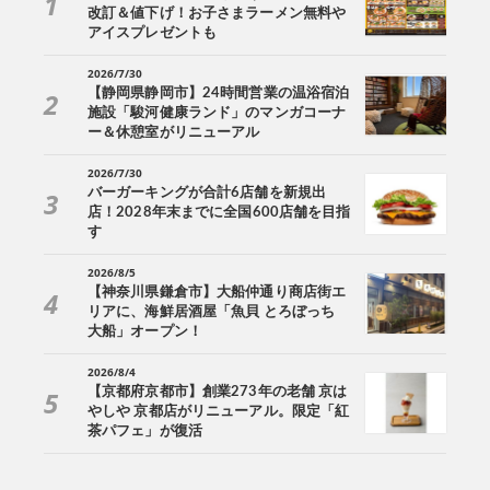
改訂＆値下げ！お子さまラーメン無料や
アイスプレゼントも
2026/7/30
【静岡県静岡市】24時間営業の温浴宿泊
施設「駿河健康ランド」のマンガコーナ
ー＆休憩室がリニューアル
2026/7/30
バーガーキングが合計6店舗を新規出
店！2028年末までに全国600店舗を目指
す
2026/8/5
【神奈川県鎌倉市】大船仲通り商店街エ
リアに、海鮮居酒屋「魚貝 とろぼっち
大船」オープン！
2026/8/4
【京都府京都市】創業273年の老舗 京は
やしや 京都店がリニューアル。限定「紅
茶パフェ」が復活