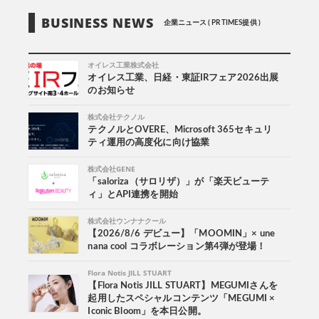
BUSINESS NEWS
企業ニュース ( PR TIMES提供 )
オイレス工業株式会社
オイレス工業、日経・東証IRフェア2026出展
のお知らせ
株式会社テクノル
テクノルとOVERE、Microsoft 365セキュリ
ティ運用の高度化に向け協業
株式会社GENE
「saloriza（サロリザ）」が「楽天ビューテ
ィ」とAPI連携を開始
株式会社ウンナナクール
【2026/8/6 デビュー】「MOOMIN」× une
nana cool コラボレーション第4弾が登場！
Flora Notis JILL STUART
【Flora Notis JILL STUART】MEGUMIさんを
起用したスペシャルコンテンツ「MEGUMI ×
Iconic Bloom」を本日公開。