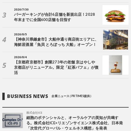
2026/7/30
バーガーキングが合計6店舗を新規出店！2028
年末までに全国600店舗を目指す
2026/8/5
【神奈川県鎌倉市】大船仲通り商店街エリアに、
海鮮居酒屋「魚貝 とろぼっち 大船」オープン！
2026/8/4
【京都府京都市】創業273年の老舗 京はやしや
京都店がリニューアル。限定「紅茶パフェ」が復
活
BUSINESS NEWS
企業ニュース ( PR TIMES提供 )
株式会社ICE
細胞のポテンシャルと、オーラルケアの英知が共鳴す
る。株式会社ICE×リエゾンサイエンス株式会社、日本発
「次世代グローバル・ウェルネス構想」を発表