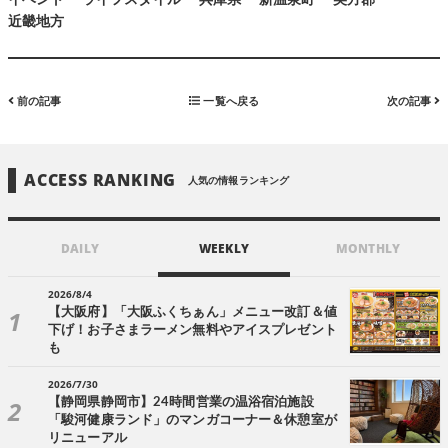
イベント
ライフスタイル
兵庫県
新温泉町
美方郡
近畿地方
前の記事
一覧へ戻る
次の記事
ACCESS RANKING
人気の情報ランキング
DAILY
WEEKLY
MONTHLY
2026/8/4
【大阪府】「大阪ふくちぁん」メニュー改訂＆値
下げ！お子さまラーメン無料やアイスプレゼント
も
2026/7/30
【静岡県静岡市】24時間営業の温浴宿泊施設
「駿河健康ランド」のマンガコーナー＆休憩室が
リニューアル