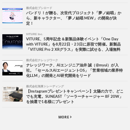
株式会社ブシロード
バンドリ！が贈る、次世代プロジェクト「夢ノ結唱」か
ら、新キャラクター、「夢ノ結唱 MEW」の開発が決
定！
VITURE Inc.
VITURE、5周年記念＆新製品体験イベント「One Day
with VITURE」を8月22日・23日に原宿で開催。新製品
「VITURE Pro 2 XRグラス」を実際に試せる、入場無料
株式会社ナレッジワーク
ナレッジワーク、AIエンジニア油井 誠（@myui）が入
社。「セールスAIエージェントOS」「営業領域の業界特
化LLM」の開発とAI研究開発をリード
株式会社旭東トレーディング
【Instagramプレゼントキャンペーン】太陽の力で、どこ
でも充電。SUNEAST「ソーラーチャージャー 8F 20W」
を抽選で1名様にプレゼント
MORE