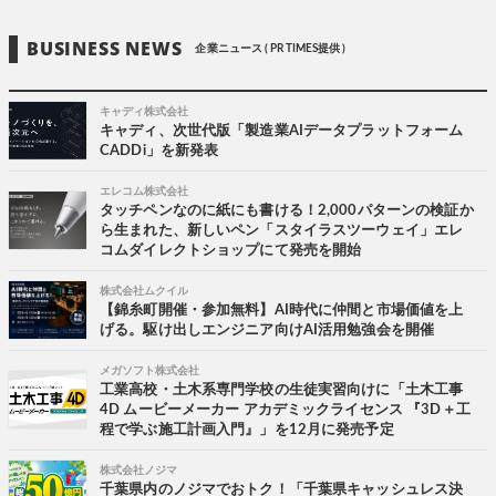
BUSINESS NEWS
企業ニュース ( PR TIMES提供 )
キャディ株式会社
キャディ、次世代版「製造業AIデータプラットフォーム
CADDi」を新発表
エレコム株式会社
タッチペンなのに紙にも書ける！2,000パターンの検証か
ら生まれた、新しいペン「スタイラスツーウェイ」エレ
コムダイレクトショップにて発売を開始
株式会社ムクイル
【錦糸町開催・参加無料】AI時代に仲間と市場価値を上
げる。駆け出しエンジニア向けAI活用勉強会を開催
メガソフト株式会社
工業高校・土木系専門学校の生徒実習向けに「土木工事
4D ムービーメーカー アカデミックライセンス 『3D＋工
程で学ぶ施工計画入門』」を12月に発売予定
株式会社ノジマ
千葉県内のノジマでおトク！「千葉県キャッシュレス決