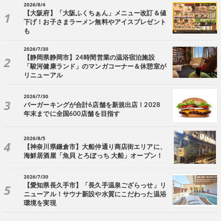
2026/8/4
【大阪府】「大阪ふくちぁん」メニュー改訂＆値
下げ！お子さまラーメン無料やアイスプレゼント
も
2026/7/30
【静岡県静岡市】24時間営業の温浴宿泊施設
「駿河健康ランド」のマンガコーナー＆休憩室が
リニューアル
2026/7/30
バーガーキングが合計6店舗を新規出店！2028
年末までに全国600店舗を目指す
2026/8/5
【神奈川県鎌倉市】大船仲通り商店街エリアに、
海鮮居酒屋「魚貝 とろぼっち 大船」オープン！
2026/7/30
【愛知県長久手市】「長久手温泉ござらっせ」リ
ニューアル！サウナ新設や水質にこだわった温浴
環境を実現