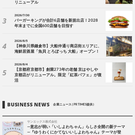
リニューアル
2026/7/30
バーガーキングが合計6店舗を新規出店！2028
年末までに全国600店舗を目指す
2026/8/5
【神奈川県鎌倉市】大船仲通り商店街エリアに、
海鮮居酒屋「魚貝 とろぼっち 大船」オープン！
2026/8/4
【京都府京都市】創業273年の老舗 京はやしや
京都店がリニューアル。限定「紅茶パフェ」が復
活
BUSINESS NEWS
企業ニュース ( PR TIMES提供 )
サンエックス株式会社
―意志が弱い「いしよわちゃん」らしさ全開の新テーマ
―『ゆうわくにかてないいしよわちゃん』テーマが登