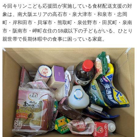
今回キリンこども応援団が実施している食材配送支援の対
象は、南大阪エリアの高石市・泉大津市・和泉市・忠岡
町・岸和田市・貝塚市・熊取町・泉佐野市・田尻町・泉南
市・阪南市・岬町在住の18歳以下の子どもがいる、ひとり
親世帯で長期休暇中の食事に困っている家庭。