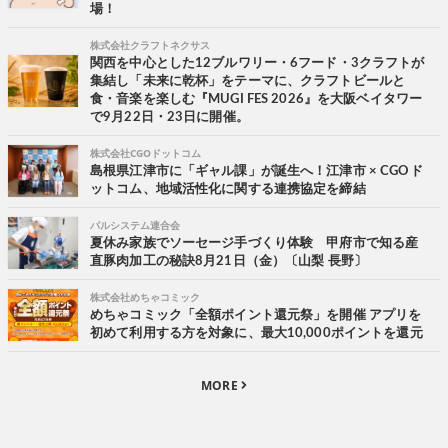
場！
株式会社クラフトネクサス
関西を中心とした12ブルワリー・6フード・3クラフトが
集結し「未来に乾杯」をテーマに、クラフトビールと
食・音楽を楽しむ『MUGI FES 2026』を大阪ベイタワー
で9月22日・23日に開催。
株式会社CGOドットコム
島根県江津市に「ギャル課」が誕生へ！江津市 × CGOド
ットコム、地域活性化に関する連携協定を締結
パルシステム連合会
夏休み家族でソーセージ手づくり体験 甲府市で知る産
直豚肉加工の秘訣8月21日（金）〔山梨 長野〕
株式会社めちゃコミック
めちゃコミック「全額ポイント還元祭」を開催 アプリを
初めて利用する方を対象に、最大10,000ポイントを還元
MORE