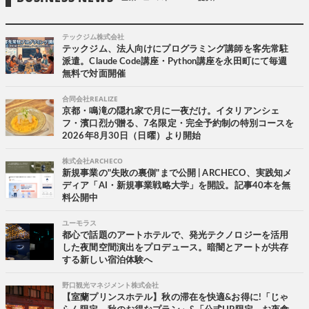
テックジム株式会社
テックジム、法人向けにプログラミング講師を客先常駐
派遣。Claude Code講座・Python講座を永田町にて毎週
無料で対面開催
合同会社REALIZE
京都・鳴滝の隠れ家で月に一夜だけ。イタリアンシェ
フ・濱口烈が贈る、7名限定・完全予約制の特別コースを
2026年8月30日（日曜）より開始
株式会社ARCHECO
新規事業の"失敗の裏側"まで公開 | ARCHECO、実践知メ
ディア「AI・新規事業戦略大学」を開設。記事40本を無
料公開中
ユーモラス
都心で話題のアートホテルで、発光テクノロジーを活用
した夜間空間演出をプロデュース。暗闇とアートが共存
する新しい宿泊体験へ
野口観光マネジメント株式会社
【室蘭プリンスホテル】秋の滞在を快適&お得に!「じゃ