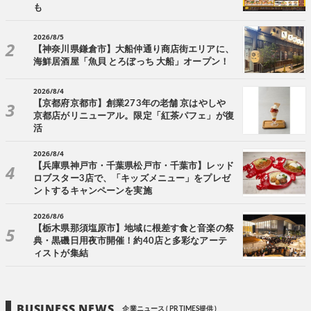
も
2026/8/5
【神奈川県鎌倉市】大船仲通り商店街エリアに、
海鮮居酒屋「魚貝 とろぼっち 大船」オープン！
2026/8/4
【京都府京都市】創業273年の老舗 京はやしや
京都店がリニューアル。限定「紅茶パフェ」が復
活
2026/8/4
【兵庫県神戸市・千葉県松戸市・千葉市】レッド
ロブスター3店で、「キッズメニュー」をプレゼ
ントするキャンペーンを実施
2026/8/6
【栃木県那須塩原市】地域に根差す食と音楽の祭
典・黒磯日用夜市開催！約40店と多彩なアーテ
ィストが集結
BUSINESS NEWS
企業ニュース ( PR TIMES提供 )