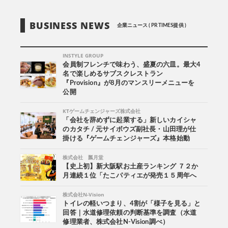
BUSINESS NEWS
企業ニュース ( PR TIMES提供 )
INSTYLE GROUP
会員制フレンチで味わう、盛夏の六皿。最大4
名で楽しめるサブスクレストラン
『Provision』が8月のマンスリーメニューを
公開
KTゲームチェンジャーズ株式会社
「会社を辞めずに起業する」新しいカイシャ
のカタチ / 元サイボウズ副社長・山田理が仕
掛ける『ゲームチェンジャーズ』本格始動
株式会社 瓢月堂
【史上初】新大阪駅お土産ランキング ７２か
月連続１位「たこパティエが発売１５周年へ
株式会社N-Vision
トイレの軽いつまり、4割が「様子を見る」と
回答｜水道修理依頼の判断基準を調査（水道
修理業者、株式会社N-Vision調べ）