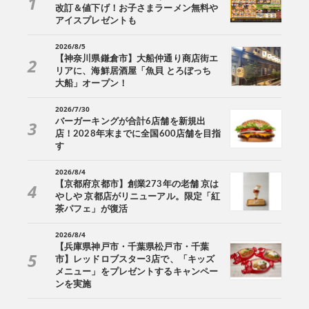
改訂＆値下げ！お子さまラーメン無料や
アイスプレゼントも
2026/8/5
【神奈川県鎌倉市】大船仲通り商店街エ
リアに、海鮮居酒屋「魚貝 とろぼっち
大船」オープン！
2026/7/30
バーガーキングが合計6店舗を新規出
店！2028年末までに全国600店舗を目指
す
2026/8/4
【京都府京都市】創業273年の老舗 京は
やしや 京都店がリニューアル。限定「紅
茶パフェ」が復活
2026/8/4
【兵庫県神戸市・千葉県松戸市・千葉
市】レッドロブスター3店で、「キッズ
メニュー」をプレゼントするキャンペー
ンを実施