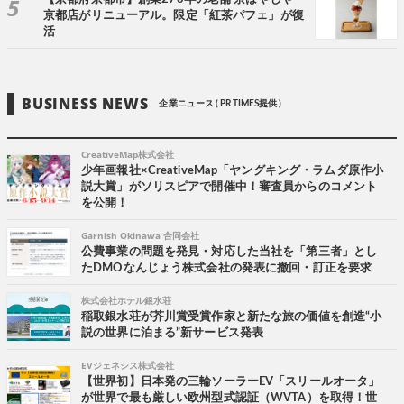
京都店がリニューアル。限定「紅茶パフェ」が復
活
BUSINESS NEWS
企業ニュース ( PR TIMES提供 )
CreativeMap株式会社
少年画報社×CreativeMap「ヤングキング・ラムダ原作小
説大賞」がソリスピアで開催中！審査員からのコメント
を公開！
Garnish Okinawa 合同会社
公費事業の問題を発見・対応した当社を「第三者」とし
たDMOなんじょう株式会社の発表に撤回・訂正を要求
株式会社ホテル銀水荘
稲取銀水荘が芥川賞受賞作家と新たな旅の価値を創造“小
説の世界に泊まる”新サービス発表
EVジェネシス株式会社
【世界初】日本発の三輪ソーラーEV「スリールオータ」
が世界で最も厳しい欧州型式認証（WVTA）を取得！世