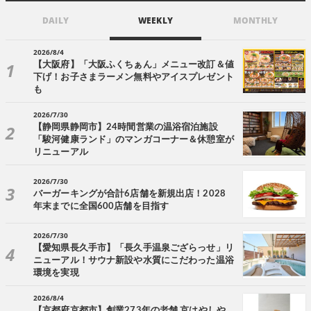
DAILY
WEEKLY
MONTHLY
2026/8/4
【大阪府】「大阪ふくちぁん」メニュー改訂＆値
下げ！お子さまラーメン無料やアイスプレゼント
も
2026/7/30
【静岡県静岡市】24時間営業の温浴宿泊施設
「駿河健康ランド」のマンガコーナー＆休憩室が
リニューアル
2026/7/30
バーガーキングが合計6店舗を新規出店！2028
年末までに全国600店舗を目指す
2026/7/30
【愛知県長久手市】「長久手温泉ござらっせ」リ
ニューアル！サウナ新設や水質にこだわった温浴
環境を実現
2026/8/4
【京都府京都市】創業273年の老舗 京はやしや