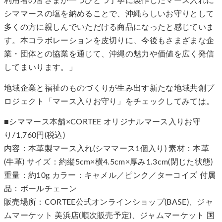
利用者の皆さまが一つひとつ丁寧に製作したマース入れに
シママースの塩を納めることで、沖縄らしいお守りとして
多くの方に親しんでいただける商品になったと感じていま
す。本コラボレーションを皮切りに、今後もさまざまな企
業・団体との協業を通じて、沖縄の魅力や価値を広く発信
してまいります。」
地域企業と福祉のものづくりが生み出す新たな地域共創プ
ロジェクト「マース入りお守り」をチェックしてみては。
■シママース本舗×CORTEE オリジナルマース入りお守
り/1,760円(税込)
内容：本革製マース入れ(シママース1個入り) 素材：本革
(牛革) サイズ：約縦5cm×横4.5cm×厚み1.3cm(閉じた状態)
重量：約10g カラー：キャメル／ピンク／ターコイズ 付属
品：ボールチェーン
販売場所：CORTEE公式オンラインショップ(BASE)、ジャ
ムマーケット 美浜店(順次販売予定)、ジャムマーケット 国