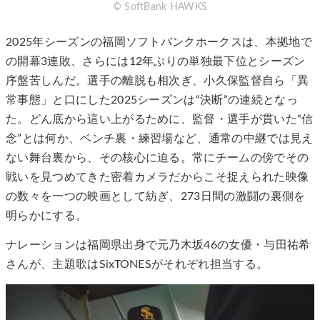
© SoftBank HAWKS
2025年シーズンの福岡ソフトバンクホークスは、本拠地で
の開幕3連敗、さらには12年ぶりの単独最下位とシーズン
序盤苦しんだ。選手の離脱も相次ぎ、小久保監督自ら「異
常事態」と口にした2025シーズンは“決断”の連続となっ
た。どん底から這い上がるために、監督・選手が貫いた“信
念”とは何か、ベンチ裏・練習場など、通常の中継では見え
ない舞台裏から、その核心に迫る。常にチームの傍でその
戦いを見つめてきた密着カメラだからこそ捉えられた映像
の数々を一つの映画として紡ぎ、273日間の激闘の裏側を
明らかにする。
ナレーションは福岡県出身で元乃木坂46の女優・与田祐希
さんが、主題歌はSixTONESがそれぞれ担当する。