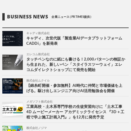
BUSINESS NEWS
企業ニュース ( PR TIMES提供 )
キャディ株式会社
キャディ、次世代版「製造業AIデータプラットフォーム
CADDi」を新発表
エレコム株式会社
タッチペンなのに紙にも書ける！2,000パターンの検証か
ら生まれた、新しいペン「スタイラスツーウェイ」エレ
コムダイレクトショップにて発売を開始
株式会社ムクイル
【錦糸町開催・参加無料】AI時代に仲間と市場価値を上
げる。駆け出しエンジニア向けAI活用勉強会を開催
メガソフト株式会社
工業高校・土木系専門学校の生徒実習向けに「土木工事
4D ムービーメーカー アカデミックライセンス 『3D＋工
程で学ぶ施工計画入門』」を12月に発売予定
株式会社ノジマ