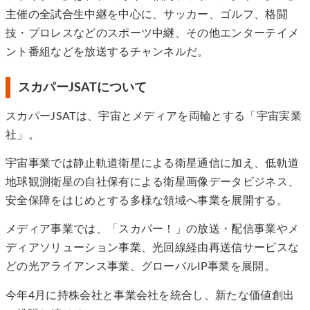
主催の全試合生中継を中心に、​サッカー、ゴルフ、格闘
技・プロレスなどのスポーツ中継、その他エンターテイメ
ント番組などを放送​するチャンネルだ。
スカパーJSATについて
スカパーJSATは、宇宙とメディアを両輪とする「宇宙実業
社」。
宇宙事業では静止軌道衛星による衛星通信に加え、低軌道
地球観測衛星の自社保有による衛星画像データビジネス、
安全保障をはじめとする多様な領域へ事業を展開する。
メディア事業では、「スカパー！」の放送・配信事業やメ
ディアソリューション事業、光回線経由再送信サービスな
どの光アライアンス事業、グローバルIP事業を展開。
今年4月に持株会社と事業会社を統合し、新たな価値創出