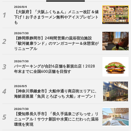
2026/8/4
【大阪府】「大阪ふくちぁん」メニュー改訂＆値
下げ！お子さまラーメン無料やアイスプレゼント
も
2026/7/30
【静岡県静岡市】24時間営業の温浴宿泊施設
「駿河健康ランド」のマンガコーナー＆休憩室が
リニューアル
2026/7/30
バーガーキングが合計6店舗を新規出店！2028
年末までに全国600店舗を目指す
2026/8/5
【神奈川県鎌倉市】大船仲通り商店街エリアに、
海鮮居酒屋「魚貝 とろぼっち 大船」オープン！
2026/7/30
【愛知県長久手市】「長久手温泉ござらっせ」リ
ニューアル！サウナ新設や水質にこだわった温浴
環境を実現