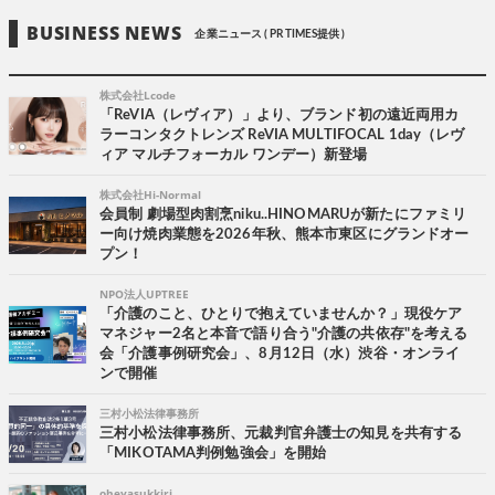
BUSINESS NEWS
企業ニュース ( PR TIMES提供 )
株式会社Lcode
「ReVIA（レヴィア）」より、ブランド初の遠近両用カ
ラーコンタクトレンズ ReVIA MULTIFOCAL 1day（レヴ
ィア マルチフォーカル ワンデー）新登場
株式会社Hi-Normal
会員制 劇場型肉割烹niku..HINOMARUが新たにファミリ
ー向け焼肉業態を2026年秋、熊本市東区にグランドオー
プン！
NPO法人UPTREE
「介護のこと、ひとりで抱えていませんか？」現役ケア
マネジャー2名と本音で語り合う"介護の共依存"を考える
会「介護事例研究会」、8月12日（水）渋谷・オンライ
ンで開催
三村小松法律事務所
三村小松法律事務所、元裁判官弁護士の知見を共有する
「MIKOTAMA判例勉強会」を開始
oheyasukkiri