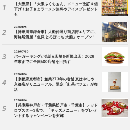
【大阪府】「大阪ふくちぁん」メニュー改訂＆値
下げ！お子さまラーメン無料やアイスプレゼント
も
2026/8/5
【神奈川県鎌倉市】大船仲通り商店街エリアに、
海鮮居酒屋「魚貝 とろぼっち 大船」オープン！
2026/7/30
バーガーキングが合計6店舗を新規出店！2028
年末までに全国600店舗を目指す
2026/8/4
【京都府京都市】創業273年の老舗 京はやしや
京都店がリニューアル。限定「紅茶パフェ」が復
活
2026/8/4
【兵庫県神戸市・千葉県松戸市・千葉市】レッド
ロブスター3店で、「キッズメニュー」をプレゼ
ントするキャンペーンを実施