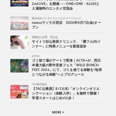
2nd LIVE」を開催 ── ONE×ONE・ALLESと
入場無料のエンタメ交流会
株式会社バンダイナムコエクスペリエンス
namcoラソラ川西店 2026年8月7日(金)オー
プン
医療法人社団 渓山会
サイトリ杉山美容クリニック、「膣フル(R)イ
ンナー」に特典メニューを新規追加
ACTA+
ゴミ捨て場がアートで変身｜ACTA+が、西日
本最大級の野外音楽フェス「WILD BUNCH
FEST. 2026」にて、ゴミを捨てる体験を“地球
とつながる体験”へとプロデュース
TAC株式会社
【TAC公務員】8/13(木)「オンラインオリエ
ンテーション（体験入学）」を無料で開催！
学習スタートはじめの1歩！
MORE