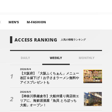
I
MEN’S
M-FASHION
ACCESS RANKING
人気の情報ランキング
DAILY
WEEKLY
MONTHLY
2026/8/4
【大阪府】「大阪ふくちぁん」メニュー
改訂＆値下げ！お子さまラーメン無料や
アイスプレゼントも
2026/8/5
【神奈川県鎌倉市】大船仲通り商店街エ
リアに、海鮮居酒屋「魚貝 とろぼっち
大船」オープン！