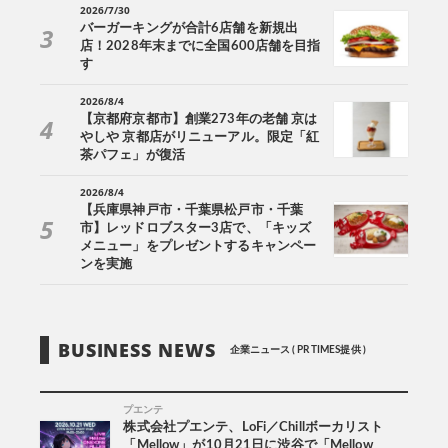
2026/7/30
バーガーキングが合計6店舗を新規出
店！2028年末までに全国600店舗を目指
す
2026/8/4
【京都府京都市】創業273年の老舗 京は
やしや 京都店がリニューアル。限定「紅
茶パフェ」が復活
2026/8/4
【兵庫県神戸市・千葉県松戸市・千葉
市】レッドロブスター3店で、「キッズ
メニュー」をプレゼントするキャンペー
ンを実施
BUSINESS NEWS
企業ニュース ( PR TIMES提供 )
プエンテ
株式会社プエンテ、LoFi／Chillボーカリスト
「Mellow」が10月21日に渋谷で「Mellow