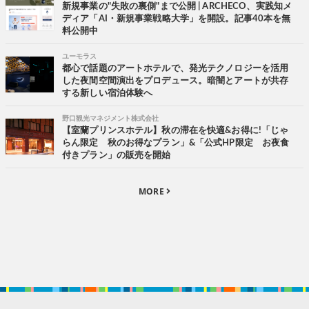
新規事業の"失敗の裏側"まで公開 | ARCHECO、実践知メ
ディア「AI・新規事業戦略大学」を開設。記事40本を無
料公開中
ユーモラス
都心で話題のアートホテルで、発光テクノロジーを活用
した夜間空間演出をプロデュース。暗闇とアートが共存
する新しい宿泊体験へ
野口観光マネジメント株式会社
【室蘭プリンスホテル】秋の滞在を快適&お得に!「じゃ
らん限定 秋のお得なプラン」&「公式HP限定 お夜食
付きプラン」の販売を開始
MORE