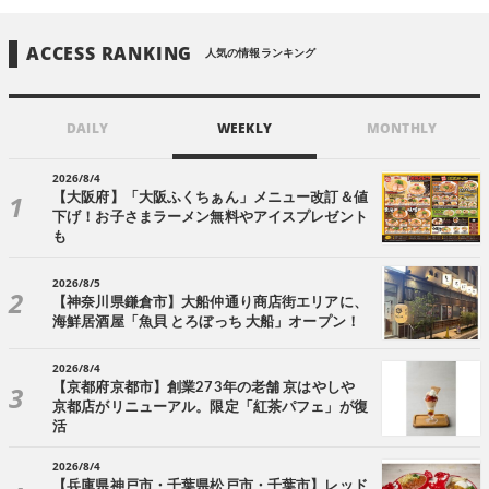
ACCESS RANKING
人気の情報ランキング
DAILY
WEEKLY
MONTHLY
2026/8/4
【大阪府】「大阪ふくちぁん」メニュー改訂＆値
下げ！お子さまラーメン無料やアイスプレゼント
も
2026/8/5
【神奈川県鎌倉市】大船仲通り商店街エリアに、
海鮮居酒屋「魚貝 とろぼっち 大船」オープン！
2026/8/4
【京都府京都市】創業273年の老舗 京はやしや
京都店がリニューアル。限定「紅茶パフェ」が復
活
2026/8/4
【兵庫県神戸市・千葉県松戸市・千葉市】レッド