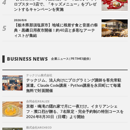
ロブスター3店で、「キッズメニュー」をプレゼ
ントするキャンペーンを実施
2026/8/6
【栃木県那須塩原市】地域に根差す食と音楽の祭
典・黒磯日用夜市開催！約40店と多彩なアーテ
ィストが集結
BUSINESS NEWS
企業ニュース ( PR TIMES提供 )
テックジム株式会社
テックジム、法人向けにプログラミング講師を客先常駐
派遣。Claude Code講座・Python講座を永田町にて毎週
無料で対面開催
合同会社REALIZE
京都・鳴滝の隠れ家で月に一夜だけ。イタリアンシェ
フ・濱口烈が贈る、7名限定・完全予約制の特別コースを
2026年8月30日（日曜）より開始
株式会社ARCHECO